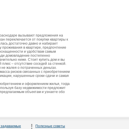
Краснодаре вызывают предложения на
жан переключается от покупки квартиры к
лась достаточно давно и набирает
у проживания в квартире, предпочтение
 оснащенности и удобствам самым
щади домовладение постепенно
ачительно ниже. Стоит купить дом и вы
плюс – отсутствие соседей за стенкой.
м не жалея о потраченных деньгах.
 масса рисков связанных с приобретением
икации, нарушенные сроки сдачи и самая
риобретением и оформлением жилья, тогда
спользуя базу недвижимости предложит
 предлагаемым объектам и узнаете обо
 задаваемые
Полезные советы