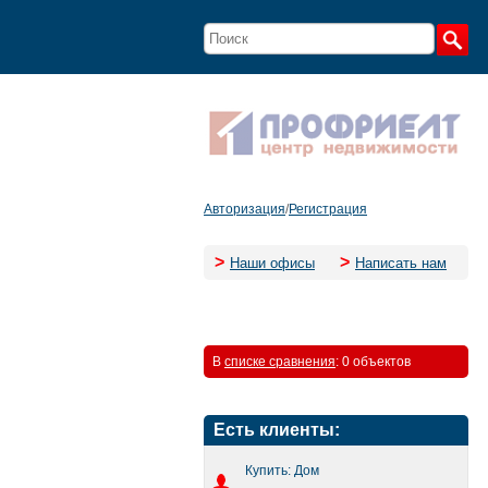
Авторизация
/
Регистрация
>
>
Наши офисы
Написать нам
В
списке сравнения
:
0 объектов
Есть клиенты:
Купить: Дом