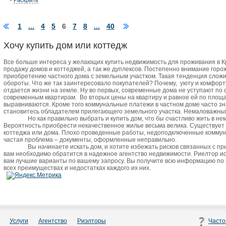
Раскрыть
1
...
4
5
6
7
8
...
40
Хочу купить дом или коттедж
Все больше интереса у желающих купить недвижимость для проживания в 
продажу домов и коттеджей, а так же дуплексов. Постепенно внимание горо
приобретению частного дома с земельным участком. Такая тенденция сложи
обороты. Что же так заинтересовало покупателей? Почему,
уюту и комфорт
отдается жизни на земле. Ну во первых, современные дома не уступают по
современным квартирам.
Во вторых цены на квартиру и равное ей по пло
выравниваются. Кроме того коммунальные платежи в частном доме часто зн
становитесь обладателем прилегающего земельного участка. Немаловажный 
Но как правильно выбрать и купить дом, что бы счастливо жить в не
Вероятность приобрести некачественное жилье весьма велика. Существует
коттеджа или дома. Плохо проведенные работы, недоподключенные коммун
частая проблема – документы, оформленные неправильно.
Вы начинаете искать дом, и хотите избежать рисков связанных с п
вам необходимо обратится в надежное агентство недвижимости. Риелтор и
вам лучшие варианты по вашему запросу. Вы получите всю информацию по
всех преимуществах и недостатках каждого их них.
Услуги
Агентство
Риэлторы
Часто