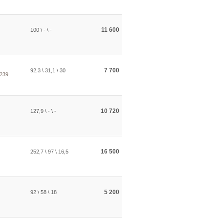
11 600
100 \ - \ -
7 700
92,3 \ 31,1 \ 30
 239
10 720
127,9 \ - \ -
16 500
252,7 \ 97 \ 16,5
5 200
92 \ 58 \ 18