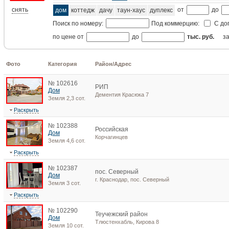
снять
от
до
дом
коттедж
дачу
таун-хаус
дуплекс
Поиск по номеру:
Под коммерцию:
С до
по цене от
до
тыс. руб.
з
Фото
Категория
Район/Адрес
№ 102616
РИП
Дом
Дементия Красюка 7
Земля 2,3 сот.
Раскрыть
№ 102388
Российская
Дом
Корчагинцев
Земля 4,6 сот.
Раскрыть
№ 102387
пос. Северный
Дом
г. Краснодар, пос. Северный
Земля 3 сот.
Раскрыть
№ 102290
Теучежский район
Дом
Тлюстенхабль, Кирова 8
Земля 10 сот.