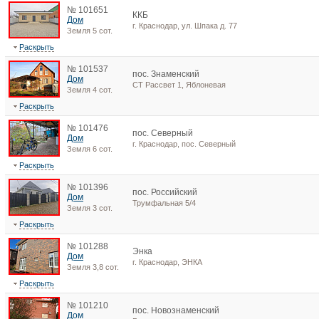
№ 101651
ККБ
Дом
г. Краснодар, ул. Шпака д. 77
Земля 5 сот.
Раскрыть
№ 101537
пос. Знаменский
Дом
СТ Рассвет 1, Яблоневая
Земля 4 сот.
Раскрыть
№ 101476
пос. Северный
Дом
г. Краснодар, пос. Северный
Земля 6 сот.
Раскрыть
№ 101396
пос. Российский
Дом
Трумфальная 5/4
Земля 3 сот.
Раскрыть
№ 101288
Энка
Дом
г. Краснодар, ЭНКА
Земля 3,8 сот.
Раскрыть
№ 101210
пос. Новознаменский
Дом