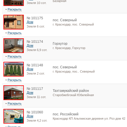
Базарная
Земля 10 сот.
Раскрыть
№ 101175
пос. Северный
Дом
г. Краснодар, пос. Северный
Земля 6 сот.
Раскрыть
№ 101174
Горхутор
Дом
г. Краснодар, Горхутор
Земля 6,9 сот.
Раскрыть
№ 101148
пос. Северный
Дом
г. Краснодар, пос.. Северный
Земля 2 сот.
Раскрыть
№ 101117
Тахтамукайский район
Дом
Старобже6гокай Юбилейная
Земля 11 сот.
Раскрыть
№ 101060
пос. Российский
Дом
Краснодар КП Альпииская деревня ул. Роз дом 42
Земля 4,2 сот.