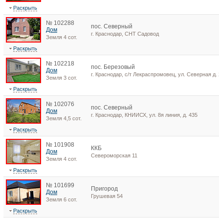
Раскрыть
№ 102288
пос. Северный
Дом
г. Краснодар, СНТ Садовод
Земля 4 сот.
Раскрыть
№ 102218
пос. Березовый
Дом
г. Краснодар, с/т Лекраспромовец, ул. Северная д.
Земля 3 сот.
Раскрыть
№ 102076
пос. Северный
Дом
г. Краснодар, КНИИСХ, ул. 8я линия, д. 435
Земля 4,5 сот.
Раскрыть
№ 101908
ККБ
Дом
Североморская 11
Земля 4 сот.
Раскрыть
№ 101699
Пригород
Дом
Грушевая 54
Земля 6 сот.
Раскрыть