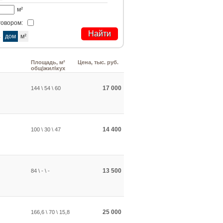
м²
говором:
а
дом
м²
Площадь, м²
Цена, тыс. руб.
общ\жил\кух
17 000
144 \ 54 \ 60
14 400
100 \ 30 \ 47
13 500
84 \ - \ -
25 000
166,6 \ 70 \ 15,8