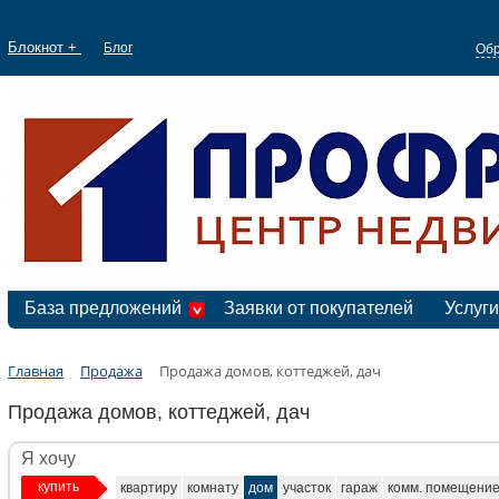
Блокнот +
Блог
Обр
База предложений
Заявки от покупателей
Услуги
Главная
Продажа
Продажа домов, коттеджей, дач
Продажа домов, коттеджей, дач
Я хочу
купить
квартиру
комнату
дом
участок
гараж
комм. помещени