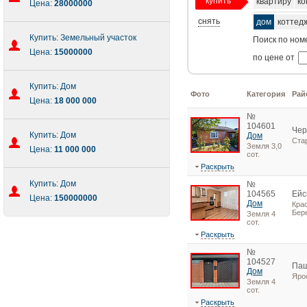
купить
квартиру
ко
Цена:
28000000
снять
дом
коттед
Купить: Земельный участок
Поиск по ном
Цена:
15000000
по цене от
Купить: Дом
Фото
Категория
Рай
Цена:
18 000 000
№
104601
Чер
Купить: Дом
Дом
Ста
Земля 3,0
Цена:
11 000 000
сот.
Раскрыть
Купить: Дом
№
104565
Ейс
Цена:
150000000
Дом
Крас
Бере
Земля 4
сот.
Раскрыть
№
104527
Паш
Дом
Яро
Земля 4
сот.
Раскрыть