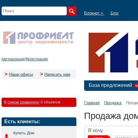
Блокнот +
Блог
Авторизация
/
Регистрация
>
>
Наши офисы
Написать нам
База предложений
Главная
Продажа
Прода
В
списке сравнения
:
0 объектов
Продажа дом
Есть клиенты:
Я хочу
Купить: Дом