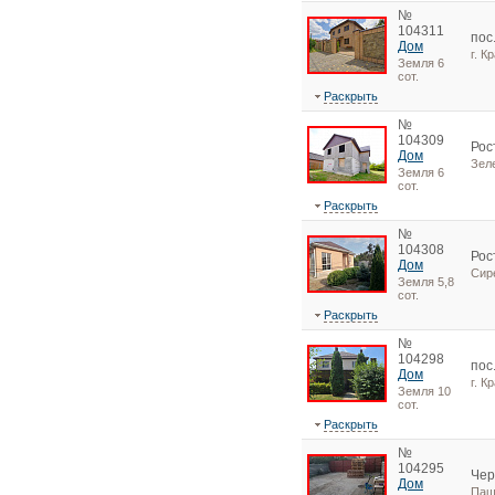
№
104311
пос
Дом
г. К
Земля 6
сот.
Раскрыть
№
104309
Рос
Дом
Зел
Земля 6
сот.
Раскрыть
№
104308
Рос
Дом
Сир
Земля 5,8
сот.
Раскрыть
№
104298
пос
Дом
г. К
Земля 10
сот.
Раскрыть
№
104295
Чер
Дом
Паш