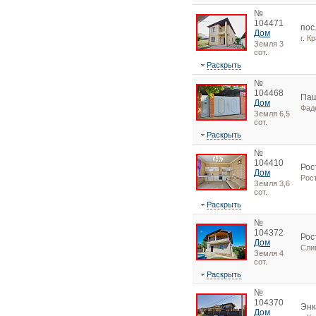
№
104471
пос
Дом
г. К
Земля 3
сот.
Раскрыть
№
104468
Паш
Дом
Фад
Земля 6,5
сот.
Раскрыть
№
104410
Рос
Дом
Рос
Земля 3,6
сот.
Раскрыть
№
104372
Рос
Дом
Сли
Земля 4
сот.
Раскрыть
№
104370
Энк
Дом