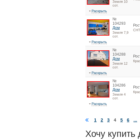
Земля 10
сот.
Раскрыть
№
104293
Рос
Дом
СНТ
Земля 7,9
сот.
Раскрыть
№
104288
Рос
Дом
Кра
Земля 12
сот.
Раскрыть
№
104286
Рос
Дом
Кра
Земля 4
сот.
Раскрыть
1
2
3
4
5
6
...
Хочу купить 