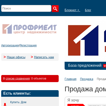
Блокнот +
Блог
Авторизация
/
Регистрация
>
>
Наши офисы
Написать нам
База предложений
Главная
Продажа
Прода
В
списке сравнения
:
0 объектов
Продажа дом
Есть клиенты:
Я хочу
Купить: Дом