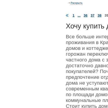
Раскрыть
1
...
36
37
38
3
Хочу купить 
Все больше инте
проживания в Кр
домов и коттедже
горожан переключ
частного дома с 
достаточно давно
покупателей? По
предпочтение отд
дома не уступаю
современным кв
по площади домо
коммунальные пл
Стоит купить до