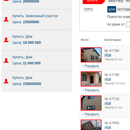
купить
квартиру
ко
Цена:
28000000
снять
дом
коттед
Купить: Земельный участок
Поиск по ном
Цена:
15000000
по цене от
Купить: Дом
Фото
Категория
Цена:
18 000 000
№ 47796
Дом
Купить: Дом
Земля 9 сот.
Цена:
11 000 000
Раскрыть
№ 47746
Купить: Дом
дом
Земля 7,5 сот.
Цена:
150000000
Раскрыть
№ 47716
дом
Земля 2 сот.
Раскрыть
№ 47694
дом