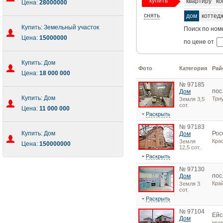
купить
квартиру
ко
Цена:
28000000
снять
дом
коттед
Купить: Земельный участок
Поиск по ном
Цена:
15000000
по цене от
Купить: Дом
Фото
Категория
Рай
Цена:
18 000 000
№ 97185
пос
Дом
Купить: Дом
Три
Земля 3,5
сот.
Цена:
11 000 000
Раскрыть
№ 97183
Купить: Дом
Рос
Дом
Крас
Земля
Цена:
150000000
12,5 сот.
Раскрыть
№ 97130
пос
Дом
Кра
Земля 3
сот.
Раскрыть
№ 97104
Ейс
Дом
мун