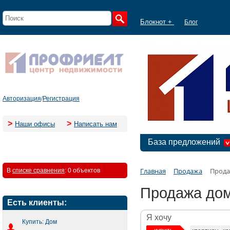
Блокнот +
Блог
Авторизация
/
Регистрация
>
>
Наши офисы
Написать нам
База предложений
Главная
Продажа
Прода
В
списке сравнения
:
0 объектов
Продажа дом
Есть клиенты:
Я хочу
Купить: Дом