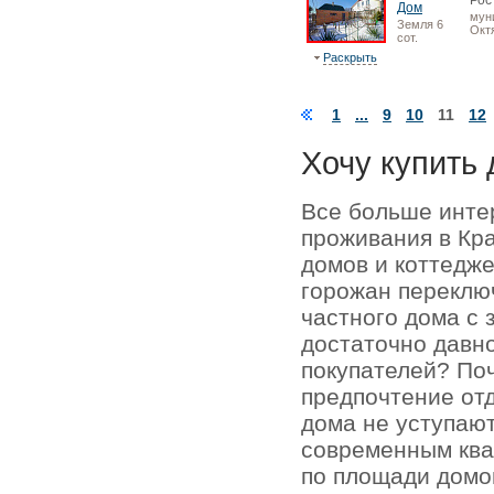
Рос
Дом
мун
Земля 6
Окт
сот.
Раскрыть
1
...
9
10
11
12
Хочу купить 
Все больше инте
проживания в Кр
домов и коттедже
горожан переключ
частного дома с 
достаточно давно
покупателей? По
предпочтение отд
дома не уступаю
современным кв
по площади домо