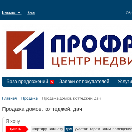
Блокнот +
Блог
Обр
База предложений
Заявки от покупателей
Услуги
Главная
Продажа
Продажа домов, коттеджей, дач
Продажа домов, коттеджей, дач
Я хочу
купить
квартиру
комнату
дом
участок
гараж
комм. помещени