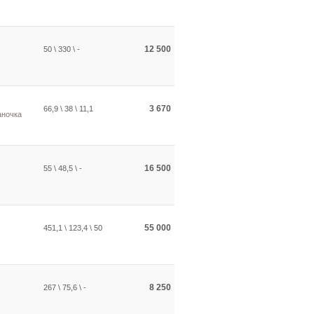
12 500
50 \ 330 \ -
3 670
66,9 \ 38 \ 11,1
аночка
16 500
55 \ 48,5 \ -
55 000
451,1 \ 123,4 \ 50
8 250
267 \ 75,6 \ -