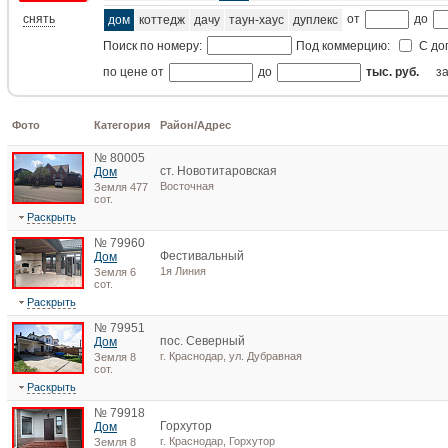
снять
от
до
дом
коттедж
дачу
таун-хаус
дуплекс
Поиск по номеру:
Под коммерцию:
С до
по цене от
до
тыс. руб.
з
Фото
Категория
Район/Адрес
№ 80005
ст. Новотитаровская
Дом
Восточная
Земля 477
сот.
Раскрыть
№ 79960
Фестивальный
Дом
1я Линия
Земля 6
сот.
Раскрыть
№ 79951
пос. Северный
Дом
г. Краснодар, ул. Дубравная
Земля 8
сот.
Раскрыть
№ 79918
Горхутор
Дом
г. Краснодар, Горхутор
Земля 8