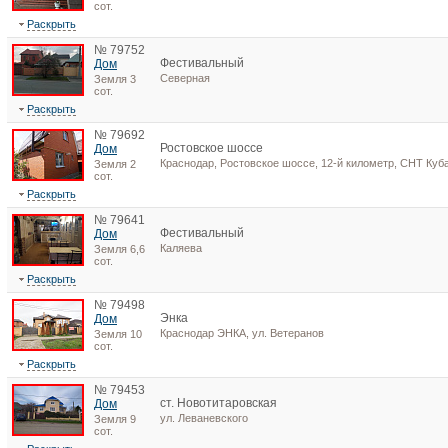
сот.
Раскрыть
№ 79752
Фестивальный
Дом
Северная
Земля 3
сот.
Раскрыть
№ 79692
Ростовское шоссе
Дом
Краснодар, Ростовское шоссе, 12-й километр, СНТ Куб
Земля 2
сот.
Раскрыть
№ 79641
Фестивальный
Дом
Каляева
Земля 6,6
сот.
Раскрыть
№ 79498
Энка
Дом
Краснодар ЭНКА, ул. Ветеранов
Земля 10
сот.
Раскрыть
№ 79453
ст. Новотитаровская
Дом
ул. Леваневского
Земля 9
сот.