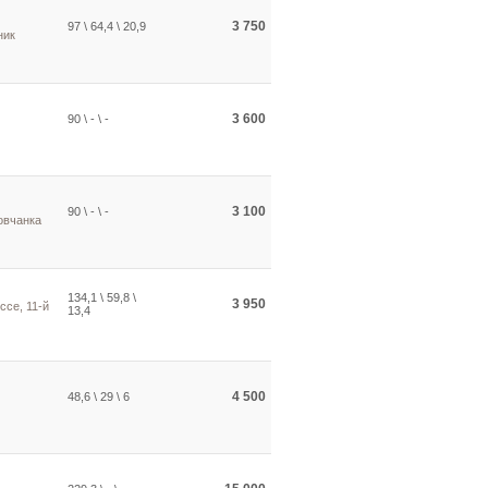
3 750
97 \ 64,4 \ 20,9
ник
3 600
90 \ - \ -
3 100
90 \ - \ -
овчанка
134,1 \ 59,8 \
3 950
се, 11-й
13,4
4 500
48,6 \ 29 \ 6