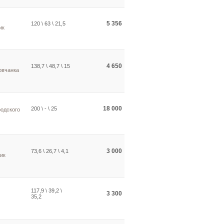
5 356
120 \ 63 \ 21,5
ик
4 650
138,7 \ 48,7 \ 15
овчанка
18 000
200 \ - \ 25
родского
3 000
73,6 \ 26,7 \ 4,1
ик
117,9 \ 39,2 \
3 300
35,2