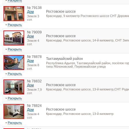
Раскрыть
№ 79138
Ростовское шоссе
Дом
Краснодар, 9 километр Ростовского шоссе СНТ Дорожн
Земля 3
сот.
Раскрыть
№ 79009
Ростовское шоссе
Дом
Краснодар, Ростовское шоссе, 14-й километр, СНТ Зип
Земля 4
сот.
Раскрыть
№ 78878
Тахтамукайский район
Дом
Республика Адыгея, Тахтамукайский район, посёлок го
Земля 8
типа Яблоновский, Первомайская улица
сот.
Раскрыть
№ 78832
Ростовское шоссе
Дом
Краснодар, Ростовское шоссе, 13-й километр,СНТ Родн
Земля 7,9
сот.
Раскрыть
№ 78824
Ростовское шоссе
Дом
Краснодар, Ростовское шоссе, 13-й километр
Земля 4
сот.
Раскрыть