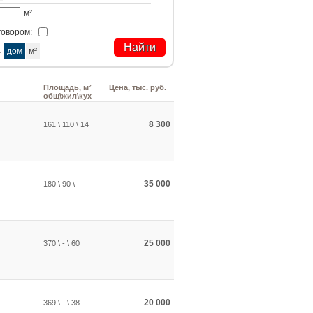
м²
говором:
а
дом
м²
Площадь, м²
Цена, тыс. руб.
общ\жил\кух
8 300
161 \ 110 \ 14
35 000
180 \ 90 \ -
25 000
370 \ - \ 60
20 000
369 \ - \ 38