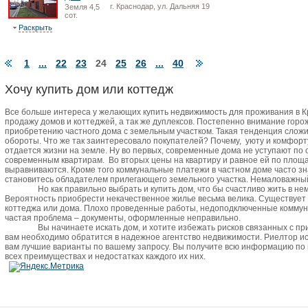
г. Краснодар, ул. Дальняя 19
Земля 4,5
сот.
Раскрыть
1
...
22
23
24
25
26
...
40
Хочу купить дом или коттедж
Все больше интереса у желающих купить недвижимость для проживания в 
продажу домов и коттеджей, а так же дуплексов. Постепенно внимание горо
приобретению частного дома с земельным участком. Такая тенденция сложи
обороты. Что же так заинтересовало покупателей? Почему,
уюту и комфорт
отдается жизни на земле. Ну во первых, современные дома не уступают по
современным квартирам.
Во вторых цены на квартиру и равное ей по пло
выравниваются. Кроме того коммунальные платежи в частном доме часто зн
становитесь обладателем прилегающего земельного участка. Немаловажный 
Но как правильно выбрать и купить дом, что бы счастливо жить в не
Вероятность приобрести некачественное жилье весьма велика. Существует
коттеджа или дома. Плохо проведенные работы, недоподключенные коммун
частая проблема – документы, оформленные неправильно.
Вы начинаете искать дом, и хотите избежать рисков связанных с п
вам необходимо обратится в надежное агентство недвижимости. Риелтор и
вам лучшие варианты по вашему запросу. Вы получите всю информацию по
всех преимуществах и недостатках каждого их них.