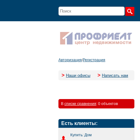
Авторизация
/
Регистрация
>
>
Наши офисы
Написать нам
В
списке сравнения
:
0 объектов
Есть клиенты:
Купить: Дом