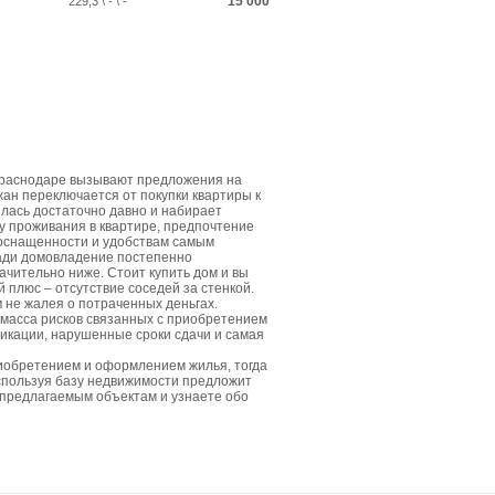
15 000
229,3 \ - \ -
Краснодаре вызывают предложения на
жан переключается от покупки квартиры к
лась достаточно давно и набирает
у проживания в квартире, предпочтение
 оснащенности и удобствам самым
щади домовладение постепенно
ачительно ниже. Стоит купить дом и вы
плюс – отсутствие соседей за стенкой.
м не жалея о потраченных деньгах.
 масса рисков связанных с приобретением
икации, нарушенные сроки сдачи и самая
риобретением и оформлением жилья, тогда
спользуя базу недвижимости предложит
 предлагаемым объектам и узнаете обо