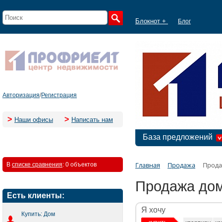
Блокнот +
Блог
Авторизация
/
Регистрация
>
>
Наши офисы
Написать нам
База предложений
Главная
Продажа
Прода
В
списке сравнения
:
0 объектов
Продажа дом
Есть клиенты:
Я хочу
Купить: Дом