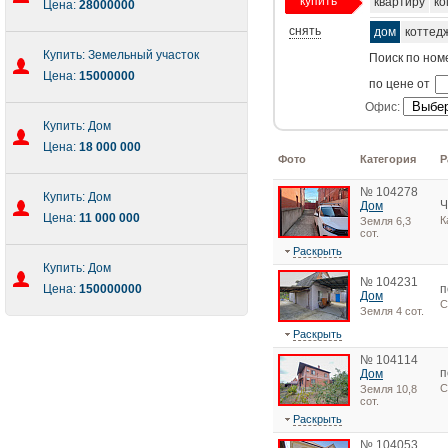
купить
квартиру
ко
Цена:
28000000
снять
дом
коттед
Купить: Земельный участок
Поиск по ном
Цена:
15000000
по цене от
Офис:
Купить: Дом
Цена:
18 000 000
Фото
Категория
Р
№ 104278
Купить: Дом
Ч
Дом
Цена:
11 000 000
К
Земля 6,3
сот.
Раскрыть
Купить: Дом
№ 104231
Цена:
150000000
п
Дом
С
Земля 4 сот.
Раскрыть
№ 104114
п
Дом
С
Земля 10,8
сот.
Раскрыть
№ 104053