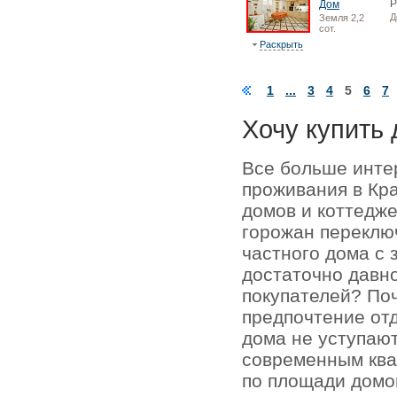
Дом
Д
Земля 2,2
сот.
Раскрыть
1
...
3
4
5
6
7
Хочу купить 
Все больше инте
проживания в Кр
домов и коттедже
горожан переключ
частного дома с 
достаточно давно
покупателей? По
предпочтение отд
дома не уступаю
современным кв
по площади домо