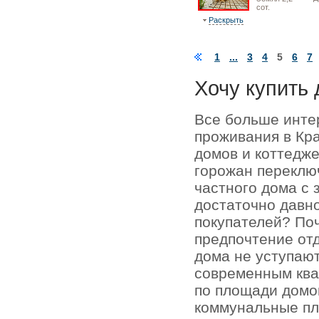
сот.
Раскрыть
1
...
3
4
5
6
7
Хочу купить 
Все больше инте
проживания в Кр
домов и коттедже
горожан переключ
частного дома с 
достаточно давно
покупателей? По
предпочтение отд
дома не уступаю
современным кв
по площади домо
коммунальные пл