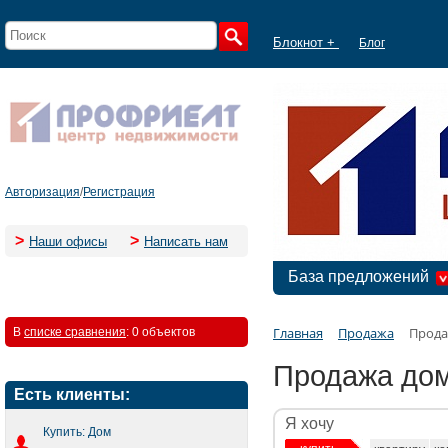
Блокнот +
Блог
Авторизация
/
Регистрация
>
>
Наши офисы
Написать нам
База предложений
Главная
Продажа
Прода
В
списке сравнения
:
0 объектов
Продажа дом
Есть клиенты:
Я хочу
Купить: Дом