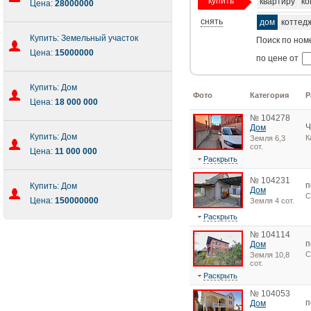
купить
квартиру
ко
Цена:
28000000
снять
дом
коттед
Купить: Земельный участок
Поиск по ном
Цена:
15000000
по цене от
Купить: Дом
Фото
Категория
Р
Цена:
18 000 000
№ 104278
Ч
Дом
Купить: Дом
К
Земля 6,3
сот.
Цена:
11 000 000
Раскрыть
№ 104231
п
Купить: Дом
Дом
С
Цена:
150000000
Земля 4 сот.
Раскрыть
№ 104114
п
Дом
С
Земля 10,8
сот.
Раскрыть
№ 104053
п
Дом