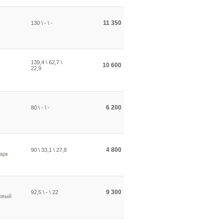
11 350
130 \ - \ -
139,4 \ 62,7 \
10 600
22,9
6 200
80 \ - \ -
4 800
90 \ 33,1 \ 27,8
арк
9 300
92,5 \ - \ 22
овый