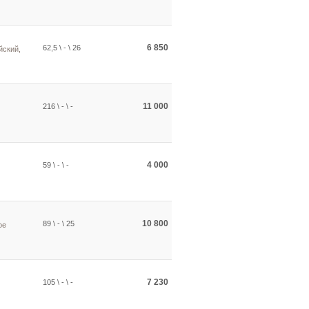
6 850
62,5 \ - \ 26
йский,
11 000
216 \ - \ -
4 000
59 \ - \ -
10 800
89 \ - \ 25
ое
7 230
105 \ - \ -