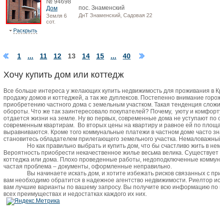
№ 94698
пос. Знаменский
Дом
ДнТ Знаменский, Садовая 22
Земля 6
сот.
Раскрыть
1
...
11
12
13
14
15
...
40
Хочу купить дом или коттедж
Все больше интереса у желающих купить недвижимость для проживания в 
продажу домов и коттеджей, а так же дуплексов. Постепенно внимание горо
приобретению частного дома с земельным участком. Такая тенденция сложи
обороты. Что же так заинтересовало покупателей? Почему,
уюту и комфорт
отдается жизни на земле. Ну во первых, современные дома не уступают по
современным квартирам.
Во вторых цены на квартиру и равное ей по пло
выравниваются. Кроме того коммунальные платежи в частном доме часто зн
становитесь обладателем прилегающего земельного участка. Немаловажный 
Но как правильно выбрать и купить дом, что бы счастливо жить в не
Вероятность приобрести некачественное жилье весьма велика. Существует
коттеджа или дома. Плохо проведенные работы, недоподключенные коммун
частая проблема – документы, оформленные неправильно.
Вы начинаете искать дом, и хотите избежать рисков связанных с п
вам необходимо обратится в надежное агентство недвижимости. Риелтор и
вам лучшие варианты по вашему запросу. Вы получите всю информацию по
всех преимуществах и недостатках каждого их них.