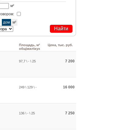
м²
говором:
а
дом
м²
Площадь, м²
Цена, тыс. руб.
общ\жил\кух
7 200
97,7 \ - \ 25
16 000
249 \ 129 \ -
7 250
136 \ - \ 25