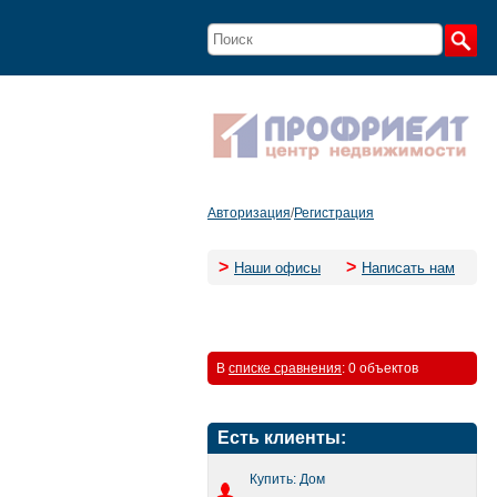
Авторизация
/
Регистрация
>
>
Наши офисы
Написать нам
В
списке сравнения
:
0 объектов
Есть клиенты:
Купить: Дом