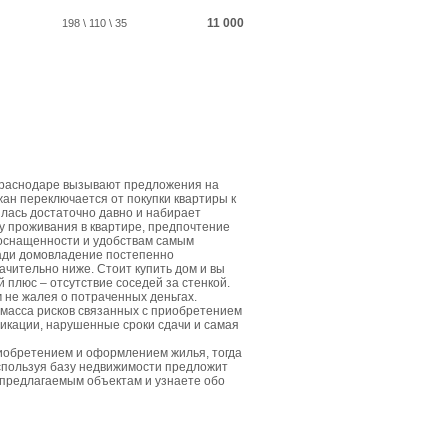
11 000
198 \ 110 \ 35
Краснодаре вызывают предложения на
жан переключается от покупки квартиры к
лась достаточно давно и набирает
у проживания в квартире, предпочтение
 оснащенности и удобствам самым
щади домовладение постепенно
ачительно ниже. Стоит купить дом и вы
плюс – отсутствие соседей за стенкой.
м не жалея о потраченных деньгах.
 масса рисков связанных с приобретением
икации, нарушенные сроки сдачи и самая
риобретением и оформлением жилья, тогда
спользуя базу недвижимости предложит
 предлагаемым объектам и узнаете обо