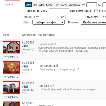
снять
от
до
дом
коттедж
дачу
таун-хаус
дуплекс
Поиск по номеру:
Под коммерцию:
С до
по цене от
до
тыс. руб.
з
Офис:
Риэлтор:
Фото
Категория
Район/Адрес
№ 95509
Ейское шоссе
Дом
муниципальное образование Краснодар, садоводческий
Земля 4,0
потребительский кооператив Победитель
сот.
Раскрыть
№ 95493
пос. Северный
Дом
г. Краснодар, ул. Моздокская д. 13
Земля 8
сот.
Раскрыть
№ 95445
пос. Южный
Дом
п. Южный, Динской район, Краснодарского края
Земля 3,4
сот.
Раскрыть
№ 95393