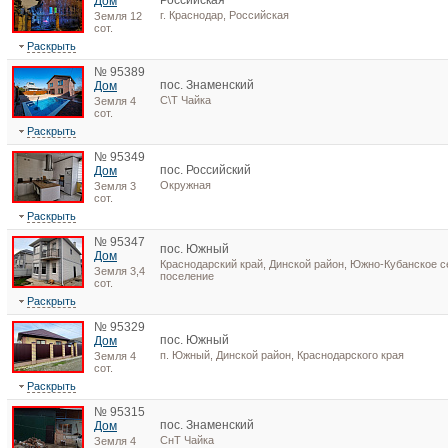
Российская
Дом
г. Краснодар, Российская
Земля 12
сот.
Раскрыть
№ 95389
пос. Знаменский
Дом
С\Т Чайка
Земля 4
сот.
Раскрыть
№ 95349
пос. Российский
Дом
Окружная
Земля 3
сот.
Раскрыть
№ 95347
пос. Южный
Дом
Краснодарский край, Динской район, Южно-Кубанское с
Земля 3,4
поселение
сот.
Раскрыть
№ 95329
пос. Южный
Дом
п. Южный, Динской район, Краснодарского края
Земля 4
сот.
Раскрыть
№ 95315
пос. Знаменский
Дом
СнТ Чайка
Земля 4