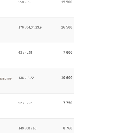
15 500
550 \ - \ -
16 500
176 \ 84,3 \ 23,9
7 600
63 \ - \ 25
10 600
136 \ - \ 22
ельское
7 750
92 \ - \ 22
8 760
140 \ 88 \ 16