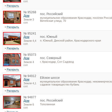
сот.
Раскрыть
№ 95268
пос. Российский
Дом
муниципальное образование Краснодар, посёлок Росси
Земля 3
Витебская улица, 70
сот.
Раскрыть
№ 95241
пос. Южный
Дом
п. Южный, Динской район, Краснодарского края
Земля 4,4
сот.
Раскрыть
№ 95073
пос. Северный
Дом
г. Краснодар, Снт Садовод
Земля 4
сот.
Раскрыть
№ 94912
Ейское шоссе
Дом
муниципальное образование Краснодар, некоммерческ
Земля 4,1
садовое товарищество Кубань
сот.
Раскрыть
№ 94877
пос. Российский
Дом
Тополинная
Земля 6
сот.