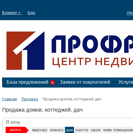
Блокнот +
Блог
Обр
База предложений
Заявки от покупателей
Услуги
Главная
Продажа
Продажа домов, коттеджей, дач
Продажа домов, коттеджей, дач
Я хочу
купить
квартиру
комнату
дом
участок
гараж
комм. помещени