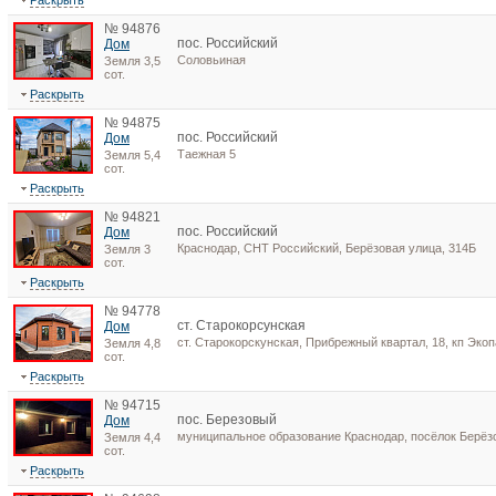
Раскрыть
№ 94876
пос. Российский
Дом
Соловьиная
Земля 3,5
сот.
Раскрыть
№ 94875
пос. Российский
Дом
Таежная 5
Земля 5,4
сот.
Раскрыть
№ 94821
пос. Российский
Дом
Краснодар, СНТ Российский, Берёзовая улица, 314Б
Земля 3
сот.
Раскрыть
№ 94778
ст. Старокорсунская
Дом
ст. Старокорскунская, Прибрежный квартал, 18, кп Экоп
Земля 4,8
сот.
Раскрыть
№ 94715
пос. Березовый
Дом
муниципальное образование Краснодар, посёлок Берёз
Земля 4,4
сот.
Раскрыть