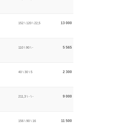
13 000
152 \ 120 \ 22,5
5 565
110 \ 90 \ -
2 300
40 \ 30 \ 5
9 000
211,3 \ - \ -
11 500
156 \ 90 \ 16