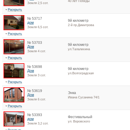
40 лет Победы
Земля 2,5 сот.
Раскрыть
№ 53717
9й километр
дом
2-й пр.Димитрова
Земля 6,5 сот.
Раскрыть
№ 53703
9й километр
Дом
ул.Талалихина
Земля 4 сот.
Раскрыть
№ 53698
9й километр
Дом
ул.Волгоградская
Земля 3 сот.
Раскрыть
№ 53619
Энка
Дом
Ивана Сусанина 74/1
Земля 6 сот.
Раскрыть
№ 53393
Фестивальный
дом
ул. Воровского
Земля 3,2 сот.