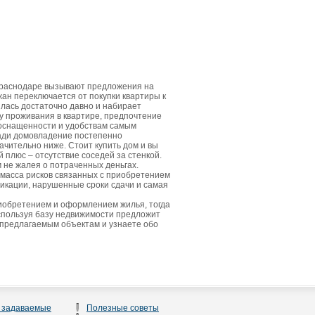
Краснодаре вызывают предложения на
жан переключается от покупки квартиры к
лась достаточно давно и набирает
у проживания в квартире, предпочтение
 оснащенности и удобствам самым
щади домовладение постепенно
ачительно ниже. Стоит купить дом и вы
плюс – отсутствие соседей за стенкой.
м не жалея о потраченных деньгах.
 масса рисков связанных с приобретением
икации, нарушенные сроки сдачи и самая
риобретением и оформлением жилья, тогда
спользуя базу недвижимости предложит
 предлагаемым объектам и узнаете обо
 задаваемые
Полезные советы