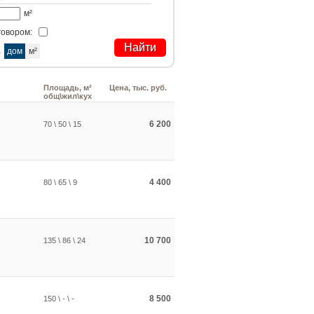
м²
говором:
а
дом
м²
Площадь, м²
Цена, тыс. руб.
общ\жил\кух
6 200
70 \ 50 \ 15
4 400
80 \ 65 \ 9
10 700
135 \ 86 \ 24
8 500
150 \ - \ -