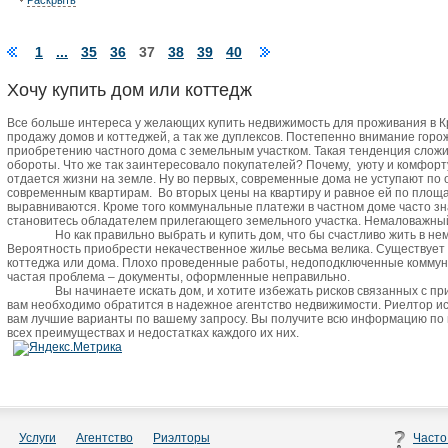
Раскрыть
1
...
35
36
37
38
39
40
Хочу купить дом или коттедж
Все больше интереса у желающих купить недвижимость для проживания в 
продажу домов и коттеджей, а так же дуплексов. Постепенно внимание горо
приобретению частного дома с земельным участком. Такая тенденция сложи
обороты. Что же так заинтересовало покупателей? Почему,
уюту и комфорт
отдается жизни на земле. Ну во первых, современные дома не уступают по
современным квартирам.
Во вторых цены на квартиру и равное ей по пло
выравниваются. Кроме того коммунальные платежи в частном доме часто зн
становитесь обладателем прилегающего земельного участка. Немаловажный 
Но как правильно выбрать и купить дом, что бы счастливо жить в не
Вероятность приобрести некачественное жилье весьма велика. Существует
коттеджа или дома. Плохо проведенные работы, недоподключенные коммун
частая проблема – документы, оформленные неправильно.
Вы начинаете искать дом, и хотите избежать рисков связанных с п
вам необходимо обратится в надежное агентство недвижимости. Риелтор и
вам лучшие варианты по вашему запросу. Вы получите всю информацию по
всех преимуществах и недостатках каждого их них.
Услуги
Агентство
Риэлторы
Часто