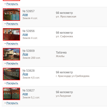
Раскрыть
№ 53957
9й километр
дом
ул. Ярославская
Земля 4 сот.
Раскрыть
№ 53956
9й километр
дом
ул. Сафонова
Земля 4 сот.
Раскрыть
№ 53909
Табачка
Дом
Жлобы
Земля 200 сот.
Раскрыть
№ 53828
9й километр
Дом
г. Краснодар ул.Грибоедова
Земля 4,5 сот.
Раскрыть
№ 53827
9й километр
дом
ул.Лазурная
Земля 5,1 сот.
Раскрыть