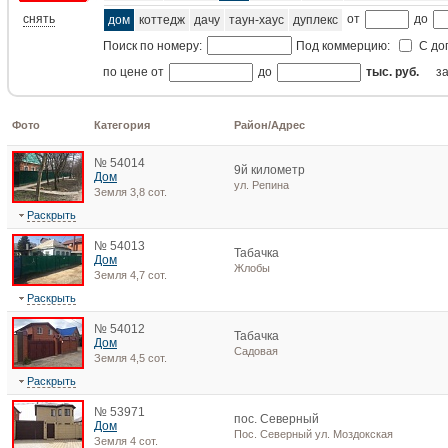
снять
от
до
дом
коттедж
дачу
таун-хаус
дуплекс
Поиск по номеру:
Под коммерцию:
С до
по цене от
до
тыс. руб.
з
Фото
Категория
Район/Адрес
№ 54014
9й километр
Дом
ул. Репина
Земля 3,8 сот.
Раскрыть
№ 54013
Табачка
Дом
Жлобы
Земля 4,7 сот.
Раскрыть
№ 54012
Табачка
Дом
Садовая
Земля 4,5 сот.
Раскрыть
№ 53971
пос. Северный
Дом
Пос. Северный ул. Моздокская
Земля 4 сот.