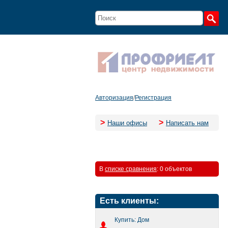
Авторизация
/
Регистрация
>
>
Наши офисы
Написать нам
В
списке сравнения
:
0 объектов
Есть клиенты:
Купить: Дом