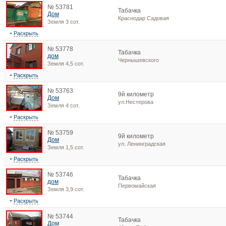
№ 53781
Табачка
Дом
Краснодар Садовая
Земля 3 сот.
Раскрыть
№ 53778
Табачка
дом
Чернышевского
Земля 4,5 сот.
Раскрыть
№ 53763
9й километр
Дом
ул.Нестерова
Земля 4 сот.
Раскрыть
№ 53759
9й километр
Дом
ул. Ленинградская
Земля 1,5 сот.
Раскрыть
№ 53746
Табачка
дом
Первомайская
Земля 3,9 сот.
Раскрыть
№ 53744
Табачка
Дом