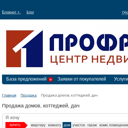
Блокнот +
Блог
Обр
База предложений
Заявки от покупателей
Услуги
Главная
Продажа
Продажа домов, коттеджей, дач
Продажа домов, коттеджей, дач
Я хочу
купить
квартиру
комнату
дом
участок
гараж
комм. помещени