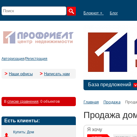
Блокнот +
Блог
Авторизация
/
Регистрация
>
>
Наши офисы
Написать нам
База предложений
Главная
Продажа
Прода
В
списке сравнения
:
0 объектов
Продажа дом
Есть клиенты:
Я хочу
Купить: Дом