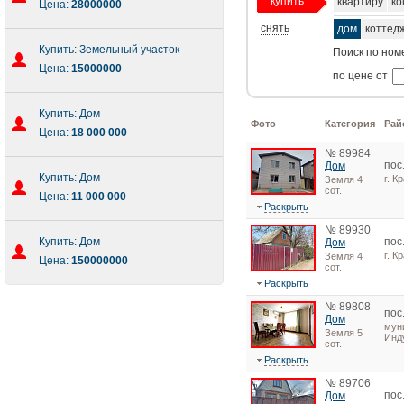
купить
квартиру
ко
Цена:
28000000
снять
дом
коттед
Купить: Земельный участок
Поиск по ном
Цена:
15000000
по цене от
Купить: Дом
Фото
Категория
Рай
Цена:
18 000 000
№ 89984
пос
Дом
Купить: Дом
г. К
Земля 4
сот.
Цена:
11 000 000
Раскрыть
№ 89930
Купить: Дом
пос
Дом
г. 
Земля 4
Цена:
150000000
сот.
Раскрыть
№ 89808
пос
Дом
мун
Земля 5
Инд
сот.
Раскрыть
№ 89706
пос
Дом