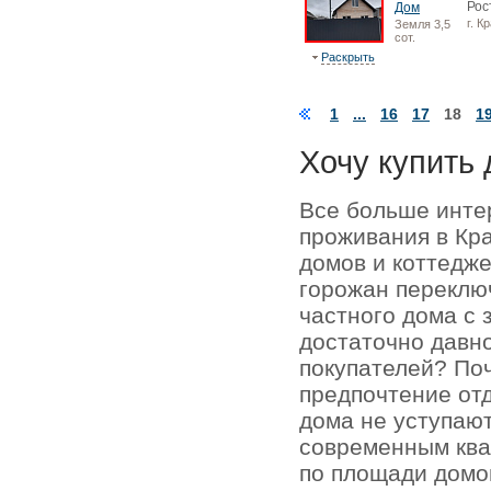
Рос
Дом
г. К
Земля 3,5
сот.
Раскрыть
1
...
16
17
18
1
Хочу купить 
Все больше инте
проживания в Кр
домов и коттедже
горожан переключ
частного дома с 
достаточно давно
покупателей? По
предпочтение отд
дома не уступаю
современным кв
по площади домо