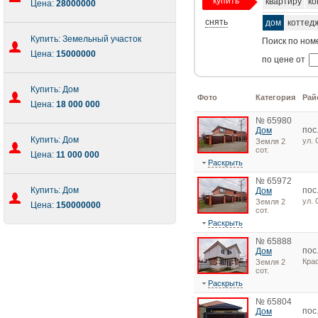
купить
квартиру
ко
Цена:
28000000
снять
дом
коттед
Купить: Земельный участок
Поиск по ном
Цена:
15000000
по цене от
Купить: Дом
Фото
Категория
Рай
Цена:
18 000 000
№ 65980
пос
Дом
Купить: Дом
ул.
Земля 2
сот.
Цена:
11 000 000
Раскрыть
№ 65972
Купить: Дом
пос
Дом
ул.
Земля 2
Цена:
150000000
сот.
Раскрыть
№ 65888
пос
Дом
Кра
Земля 2
сот.
Раскрыть
№ 65804
пос
Дом