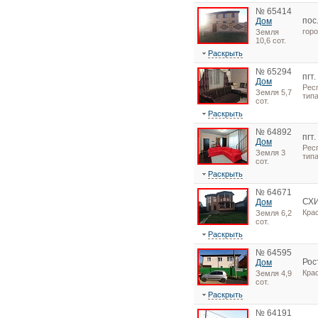
№ 65414
пос
Дом
гор
Земля
10,6 сот.
Раскрыть
№ 65294
пгт
Дом
Рес
Земля 5,7
тип
сот.
Раскрыть
№ 64892
пгт
Дом
Рес
Земля 3
тип
сот.
Раскрыть
№ 64671
СХ
Дом
Кра
Земля 6,2
сот.
Раскрыть
№ 64595
Рос
Дом
Кра
Земля 4,9
сот.
Раскрыть
№ 64191