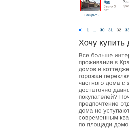
Рос
Дом
Кра
Земля 3
сот.
Раскрыть
1
...
30
31
32
3
Хочу купить 
Все больше инте
проживания в Кр
домов и коттедже
горожан переключ
частного дома с 
достаточно давно
покупателей? По
предпочтение отд
дома не уступаю
современным кв
по площади домо