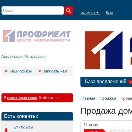
Блокнот +
Блог
Авторизация
/
Регистрация
>
>
Наши офисы
Написать нам
База предложений
Главная
Продажа
Прода
В
списке сравнения
:
0 объектов
Продажа дом
Есть клиенты:
Я хочу
Купить: Дом