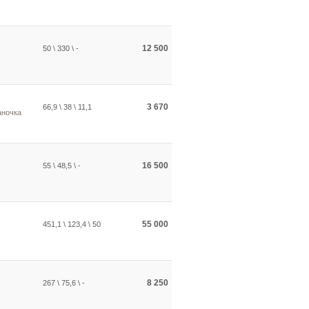
12 500
50 \ 330 \ -
3 670
66,9 \ 38 \ 11,1
аночка
16 500
55 \ 48,5 \ -
55 000
451,1 \ 123,4 \ 50
8 250
267 \ 75,6 \ -