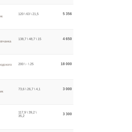
5 356
120 \ 63 \ 21,5
ик
4 650
138,7 \ 48,7 \ 15
овчанка
18 000
200 \ - \ 25
родского
3 000
73,6 \ 26,7 \ 4,1
ик
117,9 \ 39,2 \
3 300
35,2