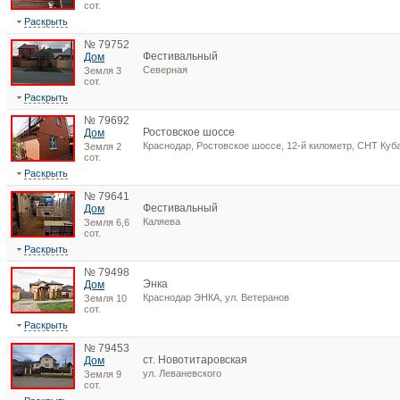
сот.
Раскрыть
№ 79752
Фестивальный
Дом
Северная
Земля 3
сот.
Раскрыть
№ 79692
Ростовское шоссе
Дом
Краснодар, Ростовское шоссе, 12-й километр, СНТ Куб
Земля 2
сот.
Раскрыть
№ 79641
Фестивальный
Дом
Каляева
Земля 6,6
сот.
Раскрыть
№ 79498
Энка
Дом
Краснодар ЭНКА, ул. Ветеранов
Земля 10
сот.
Раскрыть
№ 79453
ст. Новотитаровская
Дом
ул. Леваневского
Земля 9
сот.