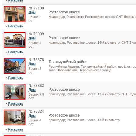
Раскрыть
№ 79138
Ростовское шоссе
Дом
Краснодар, 9 километр Ростовского шоссе СНТ Дорожн
Земля 3
сот.
Раскрыть
№ 79009
Ростовское шоссе
Дом
Краснодар, Ростовское шоссе, 14-й километр, СНТ Зип
Земля 4
сот.
Раскрыть
№ 78878
Тахтамукайский район
Дом
Республика Адыгея, Тахтамукайский район, посёлок го
Земля 8
типа Яблоновский, Первомайская улица
сот.
Раскрыть
№ 78832
Ростовское шоссе
Дом
Краснодар, Ростовское шоссе, 13-й километр,СНТ Родн
Земля 7,9
сот.
Раскрыть
№ 78824
Ростовское шоссе
Дом
Краснодар, Ростовское шоссе, 13-й километр
Земля 4
сот.
Раскрыть