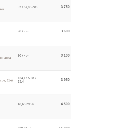
3 750
97 \ 64,4 \ 20,9
ник
3 600
90 \ - \ -
3 100
90 \ - \ -
овчанка
134,1 \ 59,8 \
3 950
се, 11-й
13,4
4 500
48,6 \ 29 \ 6