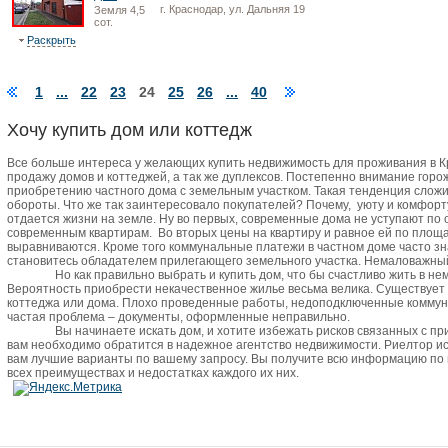
г. Краснодар, ул. Дальняя 19
Земля 4,5
сот.
Раскрыть
1
...
22
23
24
25
26
...
40
Хочу купить дом или коттедж
Все больше интереса у желающих купить недвижимость для проживания в 
продажу домов и коттеджей, а так же дуплексов. Постепенно внимание горо
приобретению частного дома с земельным участком. Такая тенденция сложи
обороты. Что же так заинтересовало покупателей? Почему,
уюту и комфорт
отдается жизни на земле. Ну во первых, современные дома не уступают по
современным квартирам.
Во вторых цены на квартиру и равное ей по пло
выравниваются. Кроме того коммунальные платежи в частном доме часто зн
становитесь обладателем прилегающего земельного участка. Немаловажный 
Но как правильно выбрать и купить дом, что бы счастливо жить в не
Вероятность приобрести некачественное жилье весьма велика. Существует
коттеджа или дома. Плохо проведенные работы, недоподключенные коммун
частая проблема – документы, оформленные неправильно.
Вы начинаете искать дом, и хотите избежать рисков связанных с п
вам необходимо обратится в надежное агентство недвижимости. Риелтор и
вам лучшие варианты по вашему запросу. Вы получите всю информацию по
всех преимуществах и недостатках каждого их них.