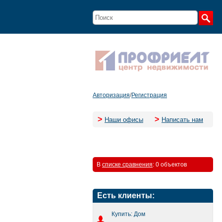
Авторизация
/
Регистрация
>
>
Наши офисы
Написать нам
В
списке сравнения
:
0 объектов
Есть клиенты:
Купить: Дом