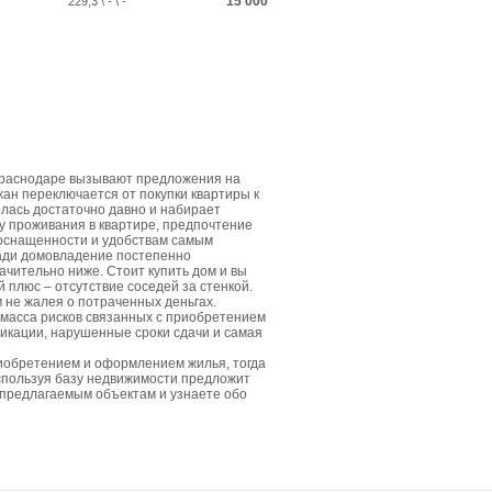
15 000
229,3 \ - \ -
Краснодаре вызывают предложения на
жан переключается от покупки квартиры к
лась достаточно давно и набирает
у проживания в квартире, предпочтение
 оснащенности и удобствам самым
щади домовладение постепенно
ачительно ниже. Стоит купить дом и вы
плюс – отсутствие соседей за стенкой.
м не жалея о потраченных деньгах.
 масса рисков связанных с приобретением
икации, нарушенные сроки сдачи и самая
риобретением и оформлением жилья, тогда
спользуя базу недвижимости предложит
 предлагаемым объектам и узнаете обо