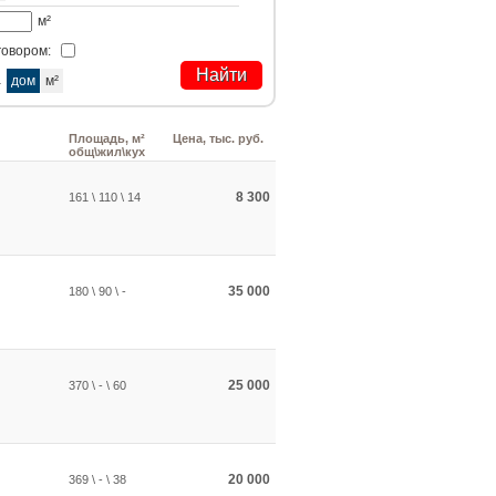
м²
говором:
а
дом
м²
Площадь, м²
Цена, тыс. руб.
общ\жил\кух
8 300
161 \ 110 \ 14
35 000
180 \ 90 \ -
25 000
370 \ - \ 60
20 000
369 \ - \ 38