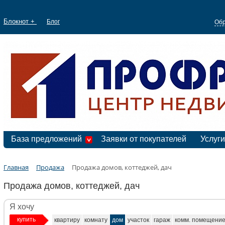
Блокнот +
Блог
Обр
База предложений
Заявки от покупателей
Услуги
Главная
Продажа
Продажа домов, коттеджей, дач
Продажа домов, коттеджей, дач
Я хочу
купить
квартиру
комнату
дом
участок
гараж
комм. помещени