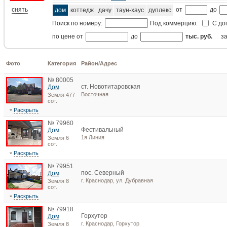
снять
от
до
дом
коттедж
дачу
таун-хаус
дуплекс
Поиск по номеру:
Под коммерцию:
С до
по цене от
до
тыс. руб.
з
Фото
Категория
Район/Адрес
№ 80005
ст. Новотитаровская
Дом
Восточная
Земля 477
сот.
Раскрыть
№ 79960
Фестивальный
Дом
1я Линия
Земля 6
сот.
Раскрыть
№ 79951
пос. Северный
Дом
г. Краснодар, ул. Дубравная
Земля 8
сот.
Раскрыть
№ 79918
Горхутор
Дом
г. Краснодар, Горхутор
Земля 8