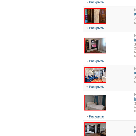
Раскрыть
Э
Раскрыть
2
м
к
Раскрыть
Э
Раскрыть
Э
м
к
Раскрыть