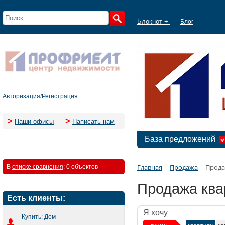
Блокнот +
Блог
Авторизация
/
Регистрация
>
>
Наши офисы
Написать нам
База предложений
Главная
Продажа
Прода
В
списке сравнения
:
0 объектов
Продажа ква
Есть клиенты:
Я хочу
Купить: Дом