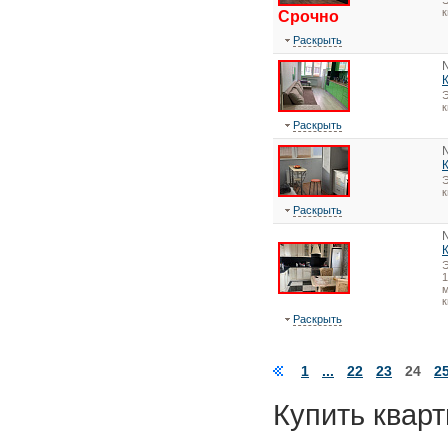
Э
Срочно
Раскрыть
Э
Раскрыть
Э
Раскрыть
1
м
к
Раскрыть
1
...
22
23
24
2
Купить кварт