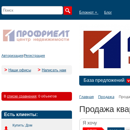
Блокнот +
Блог
Авторизация
/
Регистрация
>
>
Наши офисы
Написать нам
База предложений
Главная
Продажа
Прода
В
списке сравнения
:
0 объектов
Продажа ква
Есть клиенты:
Я хочу
Купить: Дом