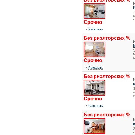
Э
м
к
Срочно
Раскрыть
Без риэлторских %
Э
м
к
Срочно
Раскрыть
Без риэлторских %
Э
м
к
Срочно
Раскрыть
Без риэлторских %
Э