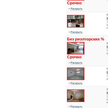
Срочно
Раскрыть
Э
м
к
Раскрыть
Без риэлторских %
Э
Срочно
Раскрыть
Э
Раскрыть
Э
м
к
Раскрыть