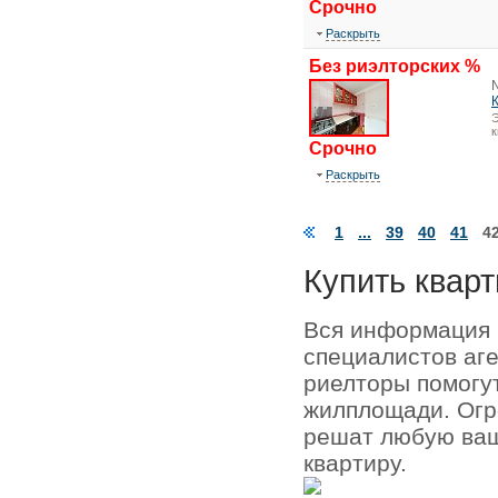
Срочно
Раскрыть
Без риэлторских %
Э
Срочно
Раскрыть
1
...
39
40
41
4
Купить кварт
Вся информация 
специалистов аг
риелторы помогу
жилплощади. Огр
решат любую ваш
квартиру.