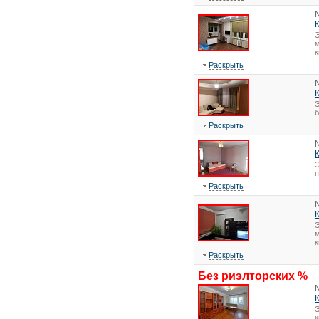
Э
м
к
Раскрыть
Э
Раскрыть
Э
Раскрыть
Э
м
к
Раскрыть
Без риэлторских %
Э