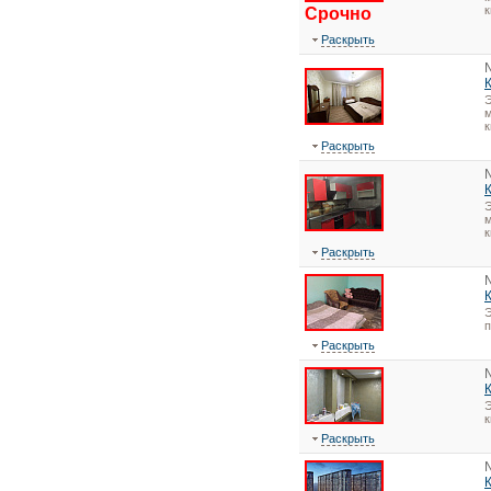
к
Срочно
Раскрыть
Э
м
к
Раскрыть
Э
м
к
Раскрыть
Э
Раскрыть
Э
Раскрыть