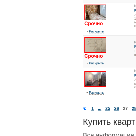
1
м
Срочно
к
Раскрыть
Э
Срочно
Раскрыть
Э
м
к
Раскрыть
1
...
25
26
27
2
Купить кварт
Вся информация 