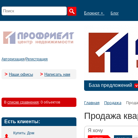
Блокнот +
Блог
Авторизация
/
Регистрация
>
>
Наши офисы
Написать нам
База предложений
Главная
Продажа
Прода
В
списке сравнения
:
0 объектов
Продажа ква
Есть клиенты:
Я хочу
Купить: Дом