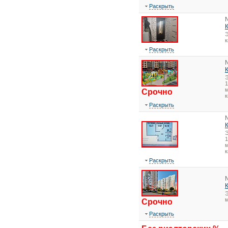
Раскрыть
Э
Раскрыть
1
м
Срочно
к
Раскрыть
1
м
к
Раскрыть
Э
Срочно
Раскрыть