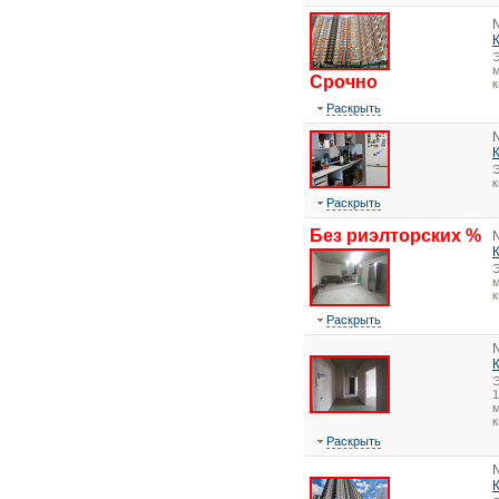
Э
м
Срочно
к
Раскрыть
Э
Раскрыть
Без риэлторских %
Э
м
к
Раскрыть
1
м
к
Раскрыть