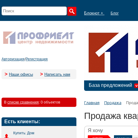
Блокнот +
Блог
Авторизация
/
Регистрация
>
>
Наши офисы
Написать нам
База предложений
Главная
Продажа
Прода
В
списке сравнения
:
0 объектов
Продажа ква
Есть клиенты:
Я хочу
Купить: Дом