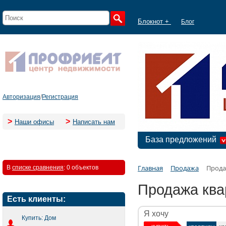
Блокнот +
Блог
Авторизация
/
Регистрация
>
>
Наши офисы
Написать нам
База предложений
Главная
Продажа
Прода
В
списке сравнения
:
0 объектов
Продажа ква
Есть клиенты:
Я хочу
Купить: Дом