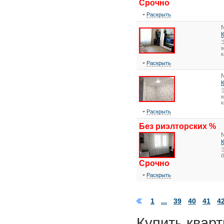
Срочно
Раскрыть
Э
м
к
Раскрыть
Э
м
к
Раскрыть
Без риэлторских %
Э
Срочно
Раскрыть
1
...
39
40
41
4
Купить кварт