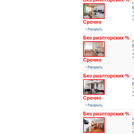
Э
м
к
Срочно
Раскрыть
Без риэлторских %
Э
м
к
Срочно
Раскрыть
Без риэлторских %
Э
м
к
Срочно
Раскрыть
Без риэлторских %
Э