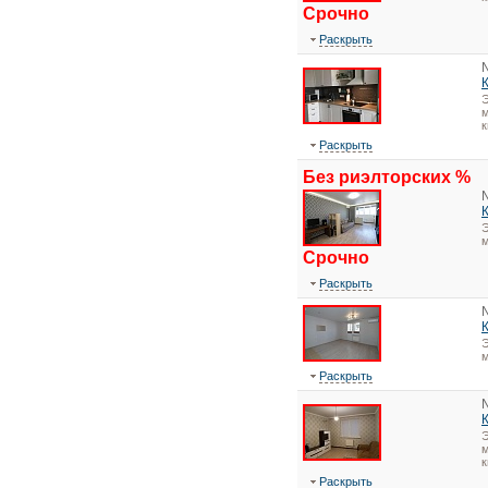
Срочно
Раскрыть
Э
м
к
Раскрыть
Без риэлторских %
Э
Срочно
Раскрыть
Э
Раскрыть
Э
м
к
Раскрыть