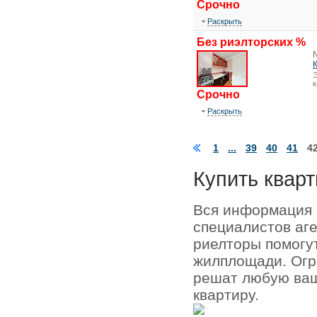
Срочно
Раскрыть
Без риэлторских %
Э
Срочно
Раскрыть
1
...
39
40
41
4
Купить кварт
Вся информация 
специалистов аг
риелторы помогу
жилплощади. Огр
решат любую ваш
квартиру.