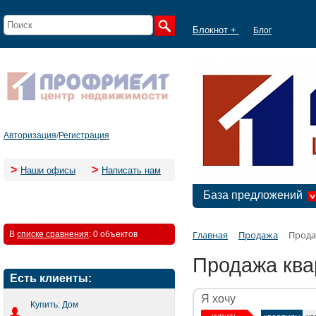
Блокнот +
Блог
Авторизация
/
Регистрация
>
>
Наши офисы
Написать нам
База предложений
Главная
Продажа
Прода
В
списке сравнения
:
0 объектов
Продажа ква
Есть клиенты:
Я хочу
Купить: Дом