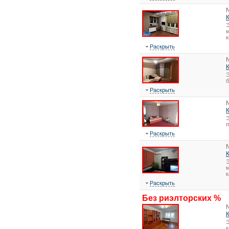
Э
м
к
Раскрыть
Э
Раскрыть
Э
Раскрыть
Э
м
к
Раскрыть
Без риэлторских %
Э