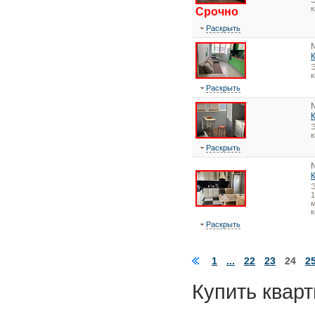
Э
Срочно
Раскрыть
Э
Раскрыть
Э
Раскрыть
1
м
к
Раскрыть
1
...
22
23
24
2
Купить кварт