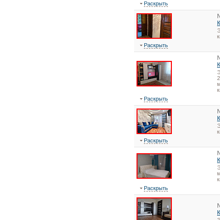
Раскрыть
Э
Раскрыть
2
м
к
Раскрыть
Э
Раскрыть
Э
м
к
Раскрыть