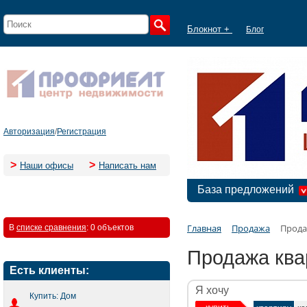
Блокнот +
Блог
Авторизация
/
Регистрация
>
>
Наши офисы
Написать нам
База предложений
Главная
Продажа
Прода
В
списке сравнения
:
0 объектов
Продажа ква
Есть клиенты:
Я хочу
Купить: Дом