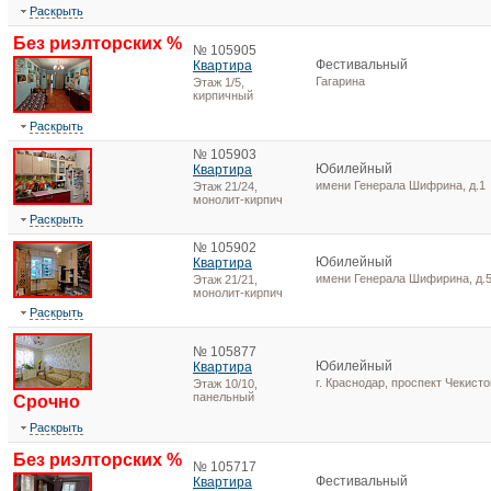
Раскрыть
Без риэлторских %
№ 105905
Фестивальный
Квартира
Гагарина
Этаж 1/5,
кирпичный
Раскрыть
№ 105903
Юбилейный
Квартира
имени Генерала Шифрина, д.1
Этаж 21/24,
монолит-кирпич
Раскрыть
№ 105902
Юбилейный
Квартира
имени Генерала Шифирина, д.
Этаж 21/21,
монолит-кирпич
Раскрыть
№ 105877
Юбилейный
Квартира
г. Краснодар, проспект Чекисто
Этаж 10/10,
панельный
Срочно
Раскрыть
Без риэлторских %
№ 105717
Фестивальный
Квартира