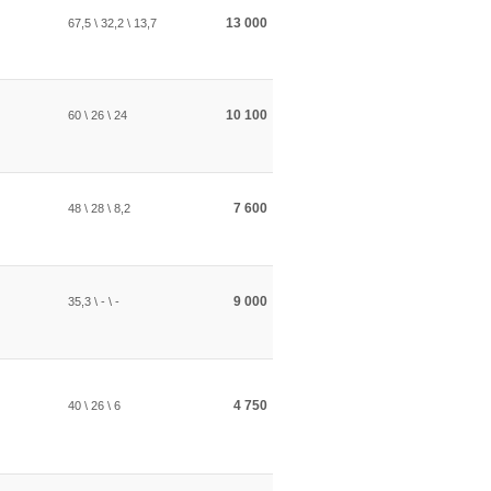
13 000
67,5 \ 32,2 \ 13,7
10 100
60 \ 26 \ 24
7 600
48 \ 28 \ 8,2
9 000
35,3 \ - \ -
4 750
40 \ 26 \ 6