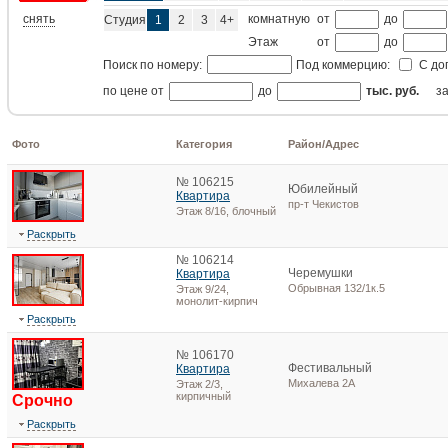
снять
комнатную
от
до
Студия
1
2
3
4+
Этаж
от
до
Поиск по номеру:
Под коммерцию:
С до
по цене от
до
тыс. руб.
з
Фото
Категория
Район/Адрес
№ 106215
Юбилейный
Квартира
пр-т Чекистов
Этаж 8/16, блочный
Раскрыть
№ 106214
Черемушки
Квартира
Обрывная 132/1к.5
Этаж 9/24,
монолит-кирпич
Раскрыть
№ 106170
Фестивальный
Квартира
Михалева 2А
Этаж 2/3,
кирпичный
Срочно
Раскрыть