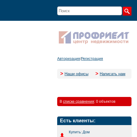
Авторизация
/
Регистрация
>
>
Наши офисы
Написать нам
В
списке сравнения
:
0 объектов
Есть клиенты:
Купить: Дом