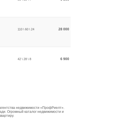
28 000
110 \ 60 \ 24
6 900
42 \ 28 \ 8
 агентства недвижимости «ПрофРиелт».
ди. Огромный каталог недвижимости и
квартиру.