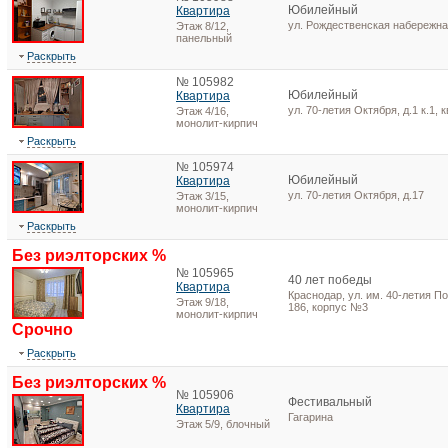
Юбилейный
Квартира
ул. Рождественская набережная
Этаж 8/12,
панельный
Раскрыть
№ 105982
Юбилейный
Квартира
ул. 70-летия Октября, д.1 к.1, к
Этаж 4/16,
монолит-кирпич
Раскрыть
№ 105974
Юбилейный
Квартира
ул. 70-летия Октября, д.17
Этаж 3/15,
монолит-кирпич
Раскрыть
Без риэлторских %
№ 105965
40 лет победы
Квартира
Краснодар, ул. им. 40-летия П
Этаж 9/18,
186, корпус №3
монолит-кирпич
Срочно
Раскрыть
Без риэлторских %
№ 105906
Фестивальный
Квартира
Гагарина
Этаж 5/9, блочный