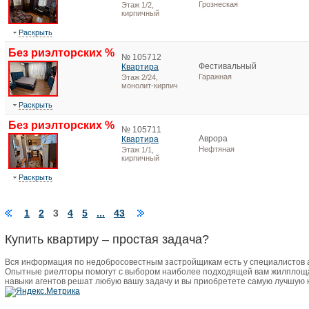
Грознеская
Этаж 1/2,
кирпичный
Раскрыть
Без риэлторских %
№ 105712
Фестивальный
Квартира
Гаражная
Этаж 2/24,
монолит-кирпич
Раскрыть
Без риэлторских %
№ 105711
Аврора
Квартира
Нефтяная
Этаж 1/1,
кирпичный
Раскрыть
1
2
3
4
5
...
43
Купить квартиру – простая задача?
Вся информация по недобросовестным застройщикам есть у специалистов
Опытные риелторы помогут с выбором наиболее подходящей вам жилплоща
навыки агентов решат любую вашу задачу и вы приобретете самую лучшую 