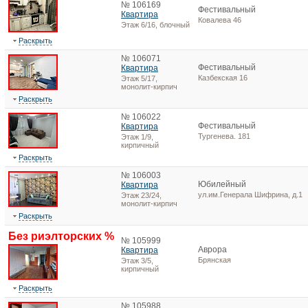
№ 106169
Фестивальный
Квартира
Ковалева 46
Этаж 6/16, блочный
Раскрыть
№ 106071
Фестивальный
Квартира
Казбекская 16
Этаж 5/17,
монолит-кирпич
Раскрыть
№ 106022
Фестивальный
Квартира
Тургенева. 181
Этаж 1/9,
кирпичный
Раскрыть
№ 106003
Юбилейный
Квартира
ул.им.Генерала Шифрина, д.1
Этаж 23/24,
монолит-кирпич
Раскрыть
Без риэлторских %
№ 105999
Аврора
Квартира
Брянская
Этаж 3/5,
кирпичный
Раскрыть
№ 105988