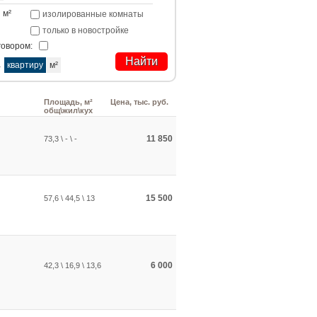
м²
изолированные комнаты
только в новостройке
говором:
а
квартиру
м²
Площадь, м²
Цена, тыс. руб.
общ\жил\кух
11 850
73,3 \ - \ -
15 500
57,6 \ 44,5 \ 13
6 000
42,3 \ 16,9 \ 13,6