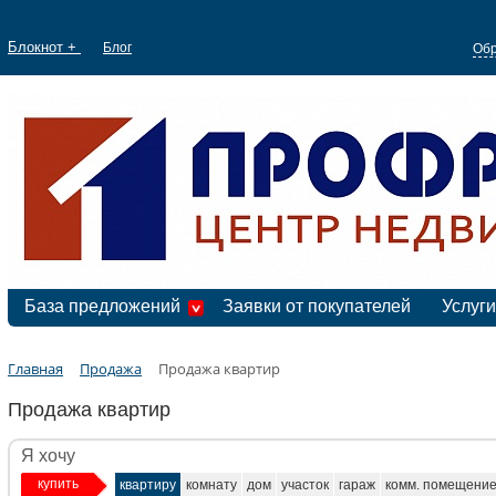
Блокнот +
Блог
Обр
База предложений
Заявки от покупателей
Услуги
Главная
Продажа
Продажа квартир
Продажа квартир
Я хочу
купить
квартиру
комнату
дом
участок
гараж
комм. помещени