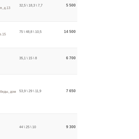
5 500
32,5 \ 18,3 \ 7,7
, д.13
14 500
75 \ 48,8 \ 10,5
в.15
6 700
35,1 \ 15 \ 8
7 650
53,9 \ 29 \ 11,9
обеды, дом
9 300
44 \ 25 \ 10