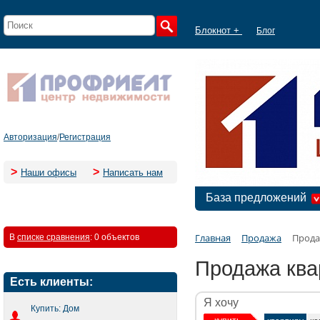
Блокнот +
Блог
Авторизация
/
Регистрация
>
>
Наши офисы
Написать нам
База предложений
Главная
Продажа
Прода
В
списке сравнения
:
0 объектов
Продажа ква
Есть клиенты:
Я хочу
Купить: Дом