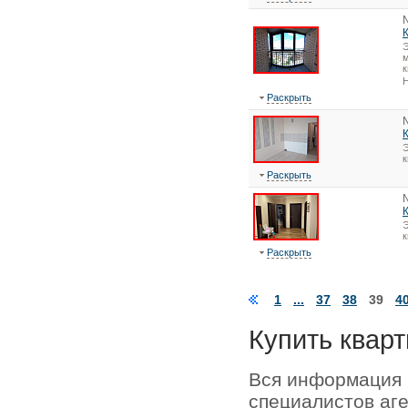
Э
м
к
Н
Раскрыть
Э
Раскрыть
Э
Раскрыть
1
...
37
38
39
4
Купить кварт
Вся информация 
специалистов аг