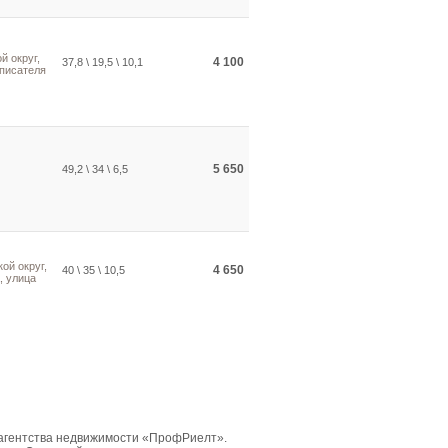
й округ,
4 100
37,8 \ 19,5 \ 10,1
 писателя
5 650
49,2 \ 34 \ 6,5
ой округ,
4 650
40 \ 35 \ 10,5
, улица
 агентства недвижимости «ПрофРиелт».