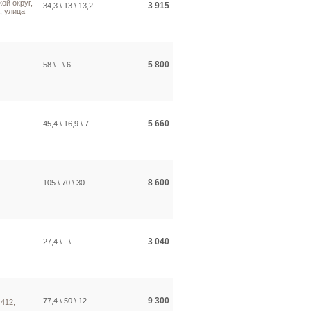
ой округ,
3 915
34,3 \ 13 \ 13,2
, улица
5 800
58 \ - \ 6
5 660
45,4 \ 16,9 \ 7
8 600
105 \ 70 \ 30
3 040
27,4 \ - \ -
9 300
77,4 \ 50 \ 12
412,