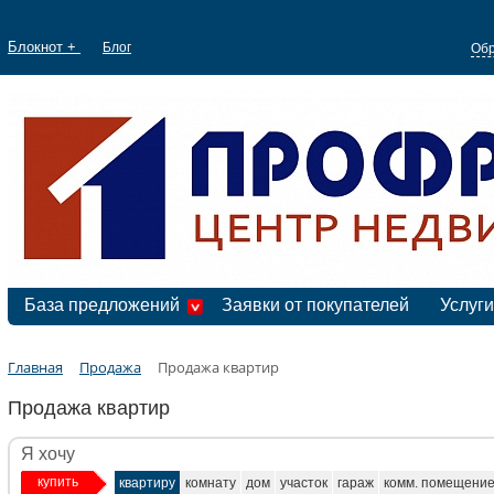
Блокнот +
Блог
Обр
База предложений
Заявки от покупателей
Услуги
Главная
Продажа
Продажа квартир
Продажа квартир
Я хочу
купить
квартиру
комнату
дом
участок
гараж
комм. помещени