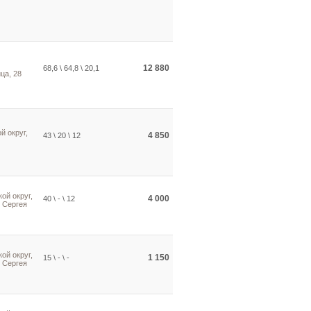
12 880
68,6 \ 64,8 \ 20,1
ца, 28
й округ,
4 850
43 \ 20 \ 12
ой округ,
4 000
40 \ - \ 12
 Сергея
ой округ,
1 150
15 \ - \ -
 Сергея