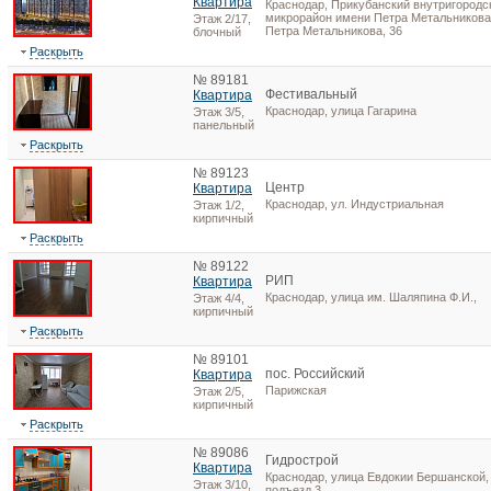
Квартира
Краснодар, Прикубанский внутригородск
микрорайон имени Петра Метальникова
Этаж 2/17,
Петра Метальникова, 36
блочный
Раскрыть
№ 89181
Фестивальный
Квартира
Краснодар, улица Гагарина
Этаж 3/5,
панельный
Раскрыть
№ 89123
Центр
Квартира
Краснодар, ул. Индустриальная
Этаж 1/2,
кирпичный
Раскрыть
№ 89122
РИП
Квартира
Краснодар, улица им. Шаляпина Ф.И.,
Этаж 4/4,
кирпичный
Раскрыть
№ 89101
пос. Российский
Квартира
Парижская
Этаж 2/5,
кирпичный
Раскрыть
№ 89086
Гидрострой
Квартира
Краснодар, улица Евдокии Бершанской, 
Этаж 3/10,
подъезд 3