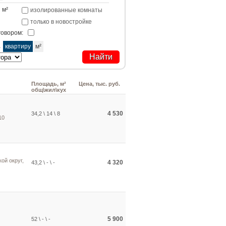
м²
изолированные комнаты
только в новостройке
говором:
а
квартиру
м²
Площадь, м²
Цена, тыс. руб.
общ\жил\кух
4 530
34,2 \ 14 \ 8
10
ой округ,
4 320
43,2 \ - \ -
5 900
52 \ - \ -