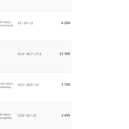
й округ,
4 200
41 \ 20 \ 11
 писателя
13 300
61,9 \ 36,7 \ 17,3
ой округ,
3 700
42,6 \ 38,6 \ 12
нинова,
й округ,
3 450
23,6 \ 10 \ 10
есарева,