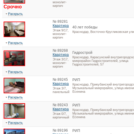
монолит-
кирпич
Срочно
Раскрыть
№ 89281
Квартира
40 лет победы
Этаж 9/17,
Краснодар, Восточно-Кругликовская ули
монолит-
кирпич
Раскрыть
№ 89268
Гидрострой
Квартира
Краснодар, Карасунский внутригородско
Этаж 3/17,
микрорайон Гидростроителей, улица
монолит-
Гидростроителей, 57
кирпич
Раскрыть
№ 89245
РИП
Квартира
Краснодар, Прикубанский внутригородск
Музыкальный микрорайон, улица имени
Этаж 3/7,
Есенина
панельный
Раскрыть
№ 89243
РИП
Квартира
Краснодар, Прикубанский внутригородск
Музыкальный микрорайон, улица имени
Этаж 0/7,
Есенина
кирпичный
Раскрыть
№ 89196
РИП