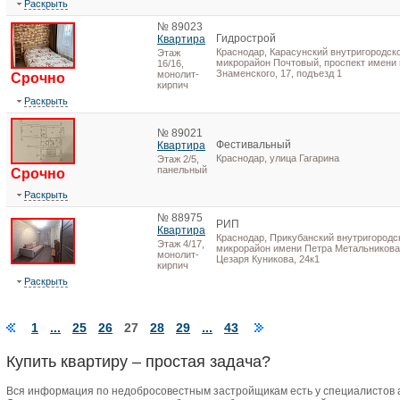
Раскрыть
№ 89023
Гидрострой
Квартира
Краснодар, Карасунский внутригородско
Этаж
микрорайон Почтовый, проспект имени
16/16,
Знаменского, 17, подъезд 1
монолит-
Срочно
кирпич
Раскрыть
№ 89021
Фестивальный
Квартира
Краснодар, улица Гагарина
Этаж 2/5,
панельный
Срочно
Раскрыть
№ 88975
РИП
Квартира
Краснодар, Прикубанский внутригородск
Этаж 4/17,
микрорайон имени Петра Метальникова
монолит-
Цезаря Куникова, 24к1
кирпич
Раскрыть
1
...
25
26
27
28
29
...
43
Купить квартиру – простая задача?
Вся информация по недобросовестным застройщикам есть у специалистов