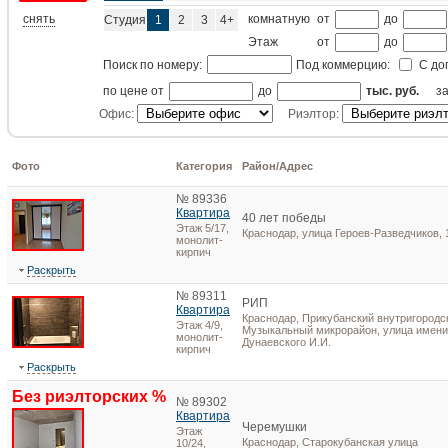
снять
комнатную
от
до
Студия
1
2
3
4+
Этаж
от
до
Поиск по номеру:
Под коммерцию:
С до
по цене от
до
тыс. руб.
з
Офис:
Риэлтор:
Фото
Категория
Район/Адрес
№ 89336
Квартира
40 лет победы
Этаж 5/17,
Краснодар, улица Героев-Разведчиков, 
монолит-
кирпич
Раскрыть
№ 89311
РИП
Квартира
Краснодар, Прикубанский внутригородск
Этаж 4/9,
Музыкальный микрорайон, улица имени
монолит-
Дунаевского И.И.
кирпич
Раскрыть
Без риэлторских %
№ 89302
Квартира
Черемушки
Этаж
Краснодар, Старокубанская улица
10/24,