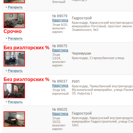
блочный
Раскрыть
№ 89079
Гидрострой
Квартира
Краснодар, Карасунский внутригородско
Этаж 6/20,
микрорайон Почтовый, проспект имени
монолит-
Знаменского, 9к3
Срочно
кирпич
Раскрыть
№ 89075
Без риэлторских %
Квартира
Черемушки
Этаж
Краснодар, Старокубанская улица
13/24,
монолит-
кирпич
Раскрыть
Без риэлторских %
№ 89037
РИП
Квартира
Краснодар, Прикубанский внутригородск
Музыкальный микрорайон, улица Рахма
Этаж 5/6,
33, подъезд 1
кирпичный
Раскрыть
№ 89025
Гидрострой
Квартира
Краснодар, Карасунский внутригородско
Этаж
микрорайон Гидростроителей, улица Сн
15/22,
10к1
монолит-
кирпич