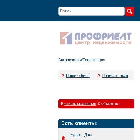
Авторизация
/
Регистрация
>
>
Наши офисы
Написать нам
В
списке сравнения
:
0 объектов
Есть клиенты:
Купить: Дом