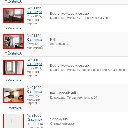
Раскрыть
№ 91165
Квартира
Восточно-Кругликовская
Этаж 8/22,
Краснодар, улица им. Героя Яцкова И.В.
монолит-
кирпич
Раскрыть
№ 91124
РИП
Квартира
Ангарская 2/1
Этаж 6/9,
кирпичный
Раскрыть
№ 91103
Квартира
Восточно-Кругликовская
Этаж 9/21,
Краснодар, улица имени Героя Георгия Бочарникова
монолит-
кирпич
Раскрыть
№ 91029
Квартира
пос. Российский
Этаж 2/2,
Краснодар, Тепличная улица, 34
монолит-
кирпич
Раскрыть
№ 91005
Черемушки
Квартира
Ставропольская
Этаж 10/10,
панельный