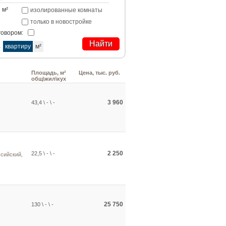
м²
изолированные комнаты
только в новостройке
говором:
а
квартиру
м²
Площадь, м²
Цена, тыс. руб.
общ\жил\кух
3 960
43,4 \ - \ -
2 250
22,5 \ - \ -
сийский,
25 750
130 \ - \ -