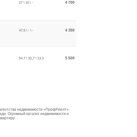
4 700
27 \ 16 \ -
4 350
47,5 \ - \ -
5 500
54,7 \ 32,7 \ 13,3
 агентства недвижимости «ПрофРиелт».
ди. Огромный каталог недвижимости и
квартиру.