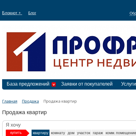
Блокнот +
Блог
Обр
База предложений
Заявки от покупателей
Услуги
Главная
Продажа
Продажа квартир
Продажа квартир
Я хочу
купить
квартиру
комнату
дом
участок
гараж
комм. помещени