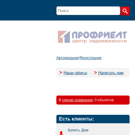
Авторизация
/
Регистрация
>
>
Наши офисы
Написать нам
В
списке сравнения
:
0 объектов
Есть клиенты:
Купить: Дом