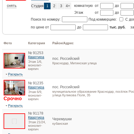
снять
комнатную
от
до
Студия
1
2
3
4+
Этаж
от
до
Поиск по номеру:
Под коммерцию:
С до
по цене от
до
тыс. руб.
з
Фото
Категория
Район/Адрес
№ 91253
Квартира
пос. Российский
Этаж 1/6,
Краснодар, Митинская улица
монолит-
кирпич
Раскрыть
№ 91235
пос. Российский
Квартира
муниципальное образование Краснодар, посёлок Рос
Этаж 6/9,
улица Куликова Поля, 35
монолит-
Срочно
кирпич
Раскрыть
№ 91178
Квартира
Черемушки
Этаж 21/24,
кубанская
монолит-
кирпич