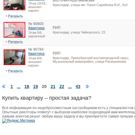
Восточно-Кругликовская
Этаж 10/18,
Краснодар, улица им. Героя Сарабеева В.И., 5к3
монолит-
кирпич
Раскрыть
№ 90800
РИП
Квартира
Краснодар, улица Чайковского, 23
Этаж 5/6,
кирпичный
Раскрыть
№ 90784
РИП
Квартира
Краснодар, Прикубанский внутригородской округ,
Этаж 8/9,
Музыкальный микрорайон, улица Рахманинова
монолит-
кирпич
Раскрыть
1
...
18
19
20
21
22
...
43
Купить квартиру – простая задача?
Вся информация по недобросовестным застройщикам есть у специалистов
Опытные риелторы помогут с выбором наиболее подходящей вам жилплоща
навыки агентов решат любую вашу задачу и вы приобретете самую лучшую 