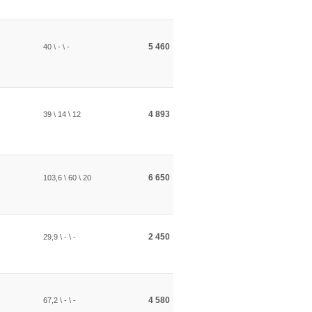
5 460
40 \ - \ -
4 893
39 \ 14 \ 12
6 650
103,6 \ 60 \ 20
2 450
29,9 \ - \ -
4 580
67,2 \ - \ -