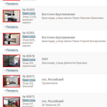
Раскрыть
№ 91003
Квартира
Восточно-Кругликовская
Этаж 17/18,
Краснодар, улица имени Героя Николая Шевелёва
монолит-
кирпич
Раскрыть
№ 91001
Квартира
Восточно-Кругликовская
Этаж 6/20,
Краснодар, улица имени Героя Георгия Бочарникова
монолит-
кирпич
Раскрыть
№ 90978
РИП
Квартира
Краснодар, улица Дементия Красюка
Этаж 3/3,
кирпичный
Раскрыть
№ 90973
пос. Российский
Квартира
Труженников
Этаж 2/3,
блочный
Раскрыть
№ 90972
Квартира
пос. Российский
Этаж 4/7,
2я тверская 18
монолит-