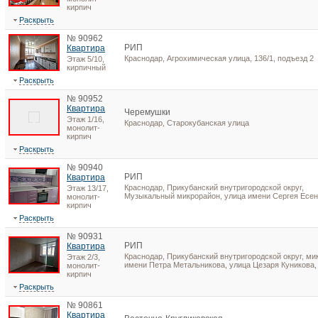
кирпич
Раскрыть
№ 90962
РИП
Квартира
Краснодар, Агрохимическая улица, 136/1, подъезд 2
Этаж 5/10,
кирпичный
Раскрыть
№ 90952
Квартира
Черемушки
Этаж 1/16,
Краснодар, Старокубанская улица
монолит-
кирпич
Раскрыть
№ 90940
РИП
Квартира
Краснодар, Прикубанский внутригородской округ,
Этаж 13/17,
Музыкальный микрорайон, улица имени Сергея Есе
монолит-
кирпич
Раскрыть
№ 90931
РИП
Квартира
Краснодар, Прикубанский внутригородской округ, ми
Этаж 2/3,
имени Петра Метальникова, улица Цезаря Куникова,
монолит-
кирпич
Раскрыть
№ 90861
Квартира