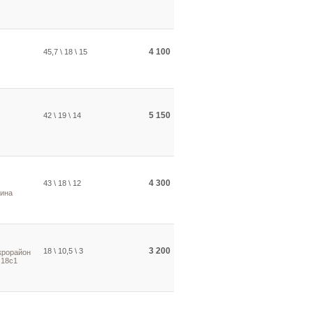
4 100
45,7 \ 18 \ 15
5 150
42 \ 19 \ 14
4 300
43 \ 18 \ 12
нина
3 200
18 \ 10,5 \ 3
крорайон
 18с1