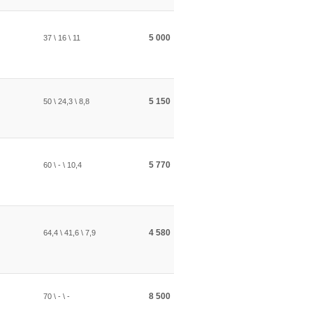
5 000
37 \ 16 \ 11
5 150
50 \ 24,3 \ 8,8
5 770
60 \ - \ 10,4
4 580
64,4 \ 41,6 \ 7,9
8 500
70 \ - \ -