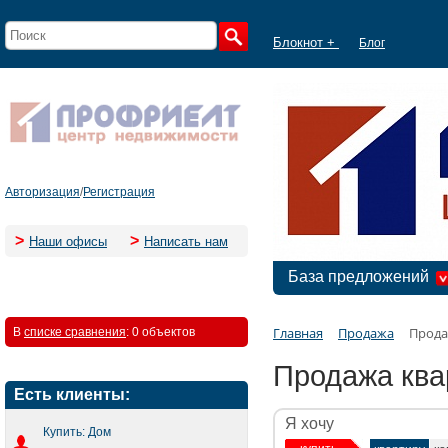
Блокнот +
Блог
Авторизация
/
Регистрация
>
>
Наши офисы
Написать нам
База предложений
Главная
Продажа
Прода
В
списке сравнения
:
0 объектов
Продажа ква
Есть клиенты:
Я хочу
Купить: Дом