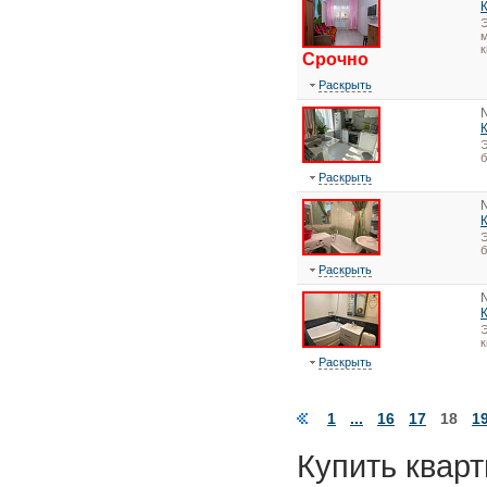
Э
м
к
Срочно
Раскрыть
Э
Раскрыть
Э
Раскрыть
Э
Раскрыть
1
...
16
17
18
1
Купить кварт