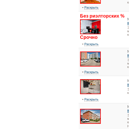
Раскрыть
Без риэлторских %
Э
м
к
Срочно
Раскрыть
Э
м
к
Раскрыть
Э
Раскрыть
Э
м
к
Н