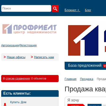
Блокнот +
Блог
Авторизация
/
Регистрация
>
>
Наши офисы
Написать нам
База предложений
Главная
Продажа
Прода
В
списке сравнения
:
0 объектов
Продажа ква
Есть клиенты:
Я хочу
Купить: Дом