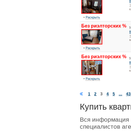
Э
Раскрыть
Без риэлторских %
Э
м
Раскрыть
Без риэлторских %
Э
Раскрыть
1
2
3
4
5
...
43
Купить кварт
Вся информация 
специалистов аг