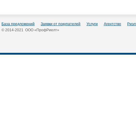
База предложений
Заявки от покупателей
Услуги
Агентство
Риэл
© 2014-2021 ООО «ПрофРиелт»