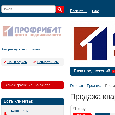
Блокнот +
Блог
Авторизация
/
Регистрация
>
>
Наши офисы
Написать нам
База предложений
Главная
Продажа
Прода
В
списке сравнения
:
0 объектов
Продажа ква
Есть клиенты:
Я хочу
Купить: Дом