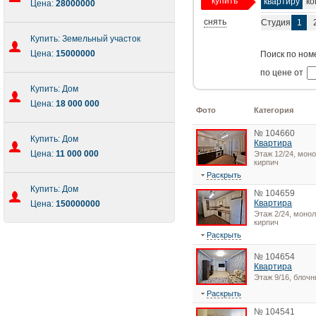
купить
квартиру
ко
Цена:
28000000
снять
Студия
1
Купить: Земельный участок
Цена:
15000000
Поиск по ном
по цене от
Купить: Дом
Цена:
18 000 000
Фото
Категория
№ 104660
Купить: Дом
Квартира
Цена:
11 000 000
Этаж 12/24, моно
кирпич
Раскрыть
Купить: Дом
№ 104659
Квартира
Цена:
150000000
Этаж 2/24, монол
кирпич
Раскрыть
№ 104654
Квартира
Этаж 9/16, блоч
Раскрыть
№ 104541