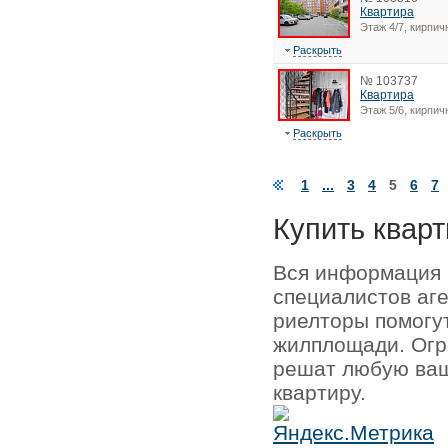
Квартира
Этаж 4/7, кирпи
Раскрыть
№ 103737
Квартира
Этаж 5/6, кирпи
Раскрыть
1
...
3
4
5
6
7
Купить кварт
Вся информация 
специалистов аг
риелторы помогу
жилплощади. Огр
решат любую ваш
квартиру.