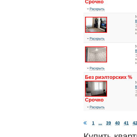
Срочно
Раскрыть
Э
м
к
Раскрыть
Э
м
к
Раскрыть
Без риэлторских %
Э
Срочно
Раскрыть
1
...
39
40
41
4
Купить кварт