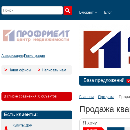
Блокнот +
Блог
Авторизация
/
Регистрация
>
>
Наши офисы
Написать нам
База предложений
Главная
Продажа
Прода
В
списке сравнения
:
0 объектов
Продажа ква
Есть клиенты:
Я хочу
Купить: Дом