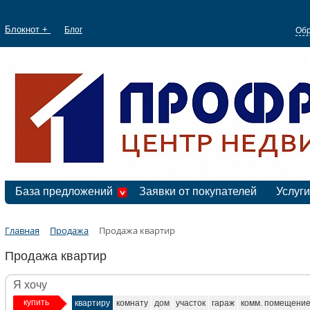
Блокнот +
Блог
Обр
База предложений
Заявки от покупателей
Услуги
Главная
Продажа
Продажа квартир
Продажа квартир
Я хочу
купить
квартиру
комнату
дом
участок
гараж
комм. помещени