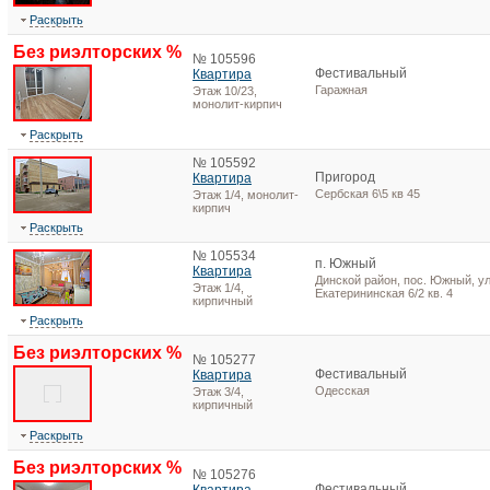
Раскрыть
Без риэлторских %
№ 105596
Фестивальный
Квартира
Гаражная
Этаж 10/23,
монолит-кирпич
Раскрыть
№ 105592
Пригород
Квартира
Сербская 6\5 кв 45
Этаж 1/4, монолит-
кирпич
Раскрыть
№ 105534
п. Южный
Квартира
Динской район, пос. Южный, ул
Этаж 1/4,
Екатерининская 6/2 кв. 4
кирпичный
Раскрыть
Без риэлторских %
№ 105277
Фестивальный
Квартира
Одесская
Этаж 3/4,
кирпичный
Раскрыть
Без риэлторских %
№ 105276
Фестивальный