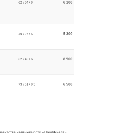
6 100
62 \ 34 \ 8
5 300
49 \ 27 \ 6
8 500
62 \ 46 \ 6
6 500
73 \ 51 \ 8,3
 агентства недвижимости «ПрофРиелт».