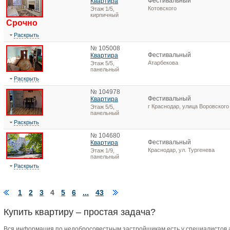
Фестивальный
Квартира
Котовского
Этаж 1/5,
кирпичный
Срочно
Раскрыть
№ 105008
Фестивальный
Квартира
Атарбекова
Этаж 5/5,
панельный
Раскрыть
№ 104978
Фестивальный
Квартира
г Краснодар, улица Воровского
Этаж 5/5,
панельный
Раскрыть
№ 104680
Фестивальный
Квартира
Краснодар, ул. Тургенева
Этаж 1/9,
панельный
Раскрыть
1
2
3
4
5
6
...
43
Купить квартиру – простая задача?
Вся информация по недобросовестным застройщикам есть у специалистов