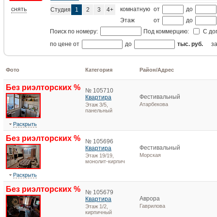
снять
комнатную
от
до
Студия
1
2
3
4+
Этаж
от
до
Поиск по номеру:
Под коммерцию:
С до
по цене от
до
тыс. руб.
з
Фото
Категория
Район/Адрес
Без риэлторских %
№ 105710
Фестивальный
Квартира
Атарбекова
Этаж 3/5,
панельный
Раскрыть
Без риэлторских %
№ 105696
Фестивальный
Квартира
Морская
Этаж 19/19,
монолит-кирпич
Раскрыть
Без риэлторских %
№ 105679
Аврора
Квартира
Гаврилова
Этаж 1/2,
кирпичный