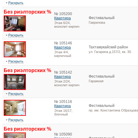
Раскрыть
Без риэлторских %
№ 105200
Фестивальный
Квартира
Гаврилова
Этаж 6/24,
монолит-кирпич
Раскрыть
№ 105146
Тахтамукайский район
Квартира
ул. Гагарина д.157/2, кв. 30.
Этаж 4/4,
кирпичный
Раскрыть
Без риэлторских %
№ 105142
Фестивальный
Квартира
Гаражная
Этаж 2/24,
монолит-кирпич
Раскрыть
№ 105116
Фестивальный
Квартира
пр. им. Константина Образцова 
Этаж 16/17,
блочный
Раскрыть
Без риэлторских %
№ 105090