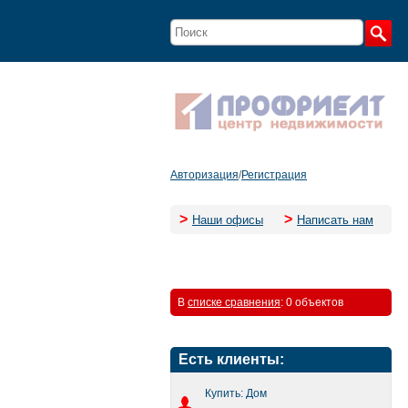
Авторизация
/
Регистрация
>
>
Наши офисы
Написать нам
В
списке сравнения
:
0 объектов
Есть клиенты:
Купить: Дом