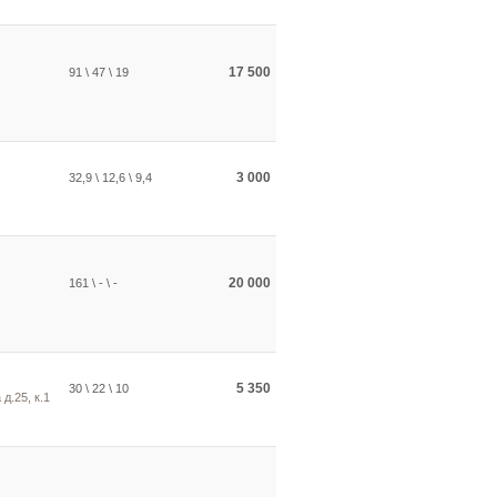
17 500
91 \ 47 \ 19
3 000
32,9 \ 12,6 \ 9,4
20 000
161 \ - \ -
5 350
30 \ 22 \ 10
д.25, к.1