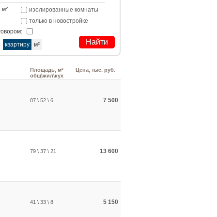
м²
изолированные комнаты
только в новостройке
говором:
а
квартиру
м²
Площадь, м²
Цена, тыс. руб.
общ\жил\кух
7 500
87 \ 52 \ 6
13 600
79 \ 37 \ 21
5 150
41 \ 33 \ 8