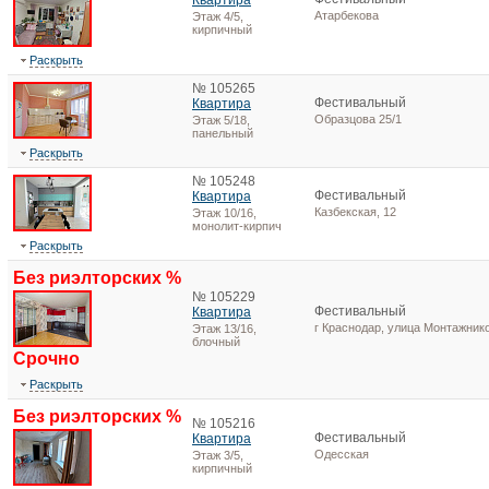
Квартира
Атарбекова
Этаж 4/5,
кирпичный
Раскрыть
№ 105265
Фестивальный
Квартира
Образцова 25/1
Этаж 5/18,
панельный
Раскрыть
№ 105248
Фестивальный
Квартира
Казбекская, 12
Этаж 10/16,
монолит-кирпич
Раскрыть
Без риэлторских %
№ 105229
Фестивальный
Квартира
г Краснодар, улица Монтажнико
Этаж 13/16,
блочный
Срочно
Раскрыть
Без риэлторских %
№ 105216
Фестивальный
Квартира
Одесская
Этаж 3/5,
кирпичный