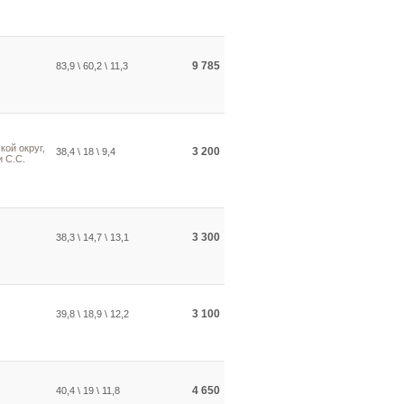
9 785
83,9 \ 60,2 \ 11,3
кой округ,
3 200
38,4 \ 18 \ 9,4
 С.С.
3 300
38,3 \ 14,7 \ 13,1
3 100
39,8 \ 18,9 \ 12,2
4 650
40,4 \ 19 \ 11,8