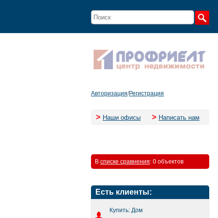
Авторизация
/
Регистрация
>
>
Наши офисы
Написать нам
В
списке сравнения
:
0 объектов
Есть клиенты:
Купить: Дом