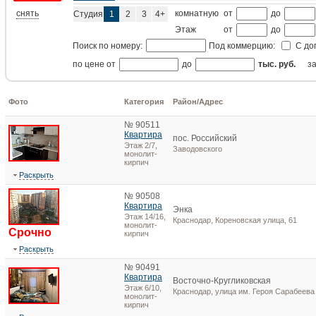
снять
комнатную
от
до
Студия
1
2
3
4+
Этаж
от
до
Поиск по номеру:
Под коммерцию:
С до
по цене от
до
тыс. руб.
з
Фото
Категория
Район/Адрес
№ 90511
Квартира
пос. Российский
Этаж 2/7,
Заводовского
монолит-
кирпич
Раскрыть
№ 90508
Квартира
Энка
Этаж 14/16,
Краснодар, Кореновская улица, 61
монолит-
Срочно
кирпич
Раскрыть
№ 90491
Квартира
Восточно-Кругликовская
Этаж 6/10,
Краснодар, улица им. Героя Сарабеева 
монолит-
кирпич