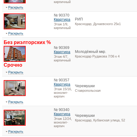
кирпичный
Раскрыть
№ 90370
РИП
Квартира
Краснодар, Дунаевского 25к1
Этаж 1/9,
кирпичный
Раскрыть
Без риэлторских %
№ 90369
Молодёжный мкр.
Квартира
Краснодар Рудакова 7/36 к 4
Этаж 4/7,
кирпичный
Срочно
Раскрыть
№ 90357
Квартира
Черемушки
Этаж 15/16,
Ставропольская
монолит-
кирпич
Раскрыть
№ 90340
Квартира
Черемушки
Этаж 12/24,
Краснодар, Кубанская улица, 52
монолит-
кирпич
Раскрыть