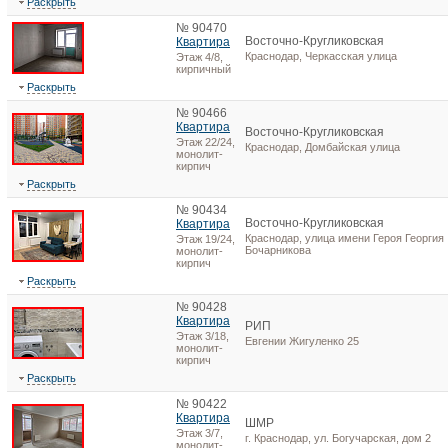
Раскрыть
№ 90470
Восточно-Кругликовская
Квартира
Краснодар, Черкасская улица
Этаж 4/8,
кирпичный
Раскрыть
№ 90466
Квартира
Восточно-Кругликовская
Этаж 22/24,
Краснодар, Домбайская улица
монолит-
кирпич
Раскрыть
№ 90434
Восточно-Кругликовская
Квартира
Краснодар, улица имени Героя Георгия
Этаж 19/24,
Бочарникова
монолит-
кирпич
Раскрыть
№ 90428
Квартира
РИП
Этаж 3/18,
Евгении Жигуленко 25
монолит-
кирпич
Раскрыть
№ 90422
Квартира
ШМР
Этаж 3/7,
г. Краснодар, ул. Богучарская, дом 2
монолит-