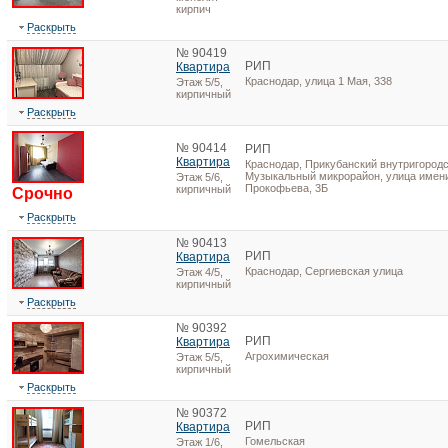
кирпич
Раскрыть
№ 90419
РИП
Квартира
Краснодар, улица 1 Мая, 338
Этаж 5/5,
кирпичный
Раскрыть
№ 90414
РИП
Квартира
Краснодар, Прикубанский внутригородс
Музыкальный микрорайон, улица имени
Этаж 5/6,
Прокофьева, 3Б
кирпичный
Срочно
Раскрыть
№ 90413
РИП
Квартира
Краснодар, Сергиевская улица
Этаж 4/5,
кирпичный
Раскрыть
№ 90392
РИП
Квартира
Агрохимическая
Этаж 5/5,
кирпичный
Раскрыть
№ 90372
РИП
Квартира
Гомельская
Этаж 1/6,