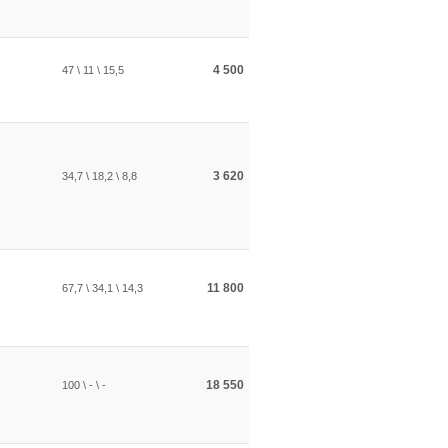
4 500
47 \ 11 \ 15,5
3 620
34,7 \ 18,2 \ 8,8
11 800
67,7 \ 34,1 \ 14,3
18 550
100 \ - \ -