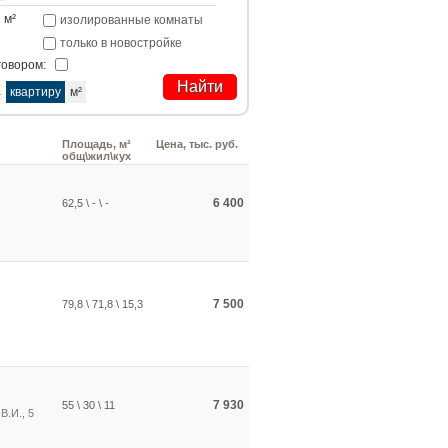
м²
изолированные комнаты
только в новостройке
говором:
а
квартиру
м²
Площадь, м²
Цена, тыс. руб.
общ\жил\кух
6 400
62,5 \ - \ -
7 500
79,8 \ 71,8 \ 15,3
7 930
55 \ 30 \ 11
В.И., 5