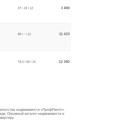
3 400
37 \ 18 \ 12
11 433
86 \ - \ 12
12 360
76,5 \ 50 \ 15
 агентства недвижимости «ПрофРиелт».
ди. Огромный каталог недвижимости и
квартиру.