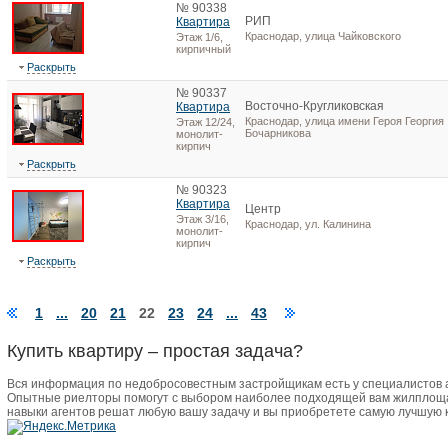
№ 90338
РИП
Квартира
Краснодар, улица Чайковского
Этаж 1/6,
кирпичный
Раскрыть
№ 90337
Восточно-Кругликовская
Квартира
Краснодар, улица имени Героя Георгия
Этаж 12/24,
Бочарникова
монолит-
кирпич
Раскрыть
№ 90323
Квартира
Центр
Этаж 3/16,
Краснодар, ул. Калинина
монолит-
кирпич
Раскрыть
1
...
20
21
22
23
24
...
43
Купить квартиру – простая задача?
Вся информация по недобросовестным застройщикам есть у специалистов
Опытные риелторы помогут с выбором наиболее подходящей вам жилплоща
навыки агентов решат любую вашу задачу и вы приобретете самую лучшую 