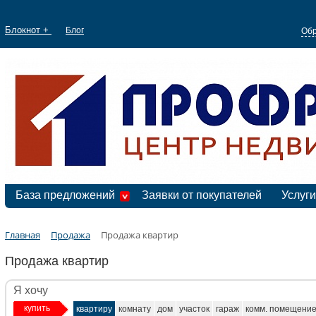
Блокнот +
Блог
Обр
База предложений
Заявки от покупателей
Услуги
Главная
Продажа
Продажа квартир
Продажа квартир
Я хочу
купить
квартиру
комнату
дом
участок
гараж
комм. помещени