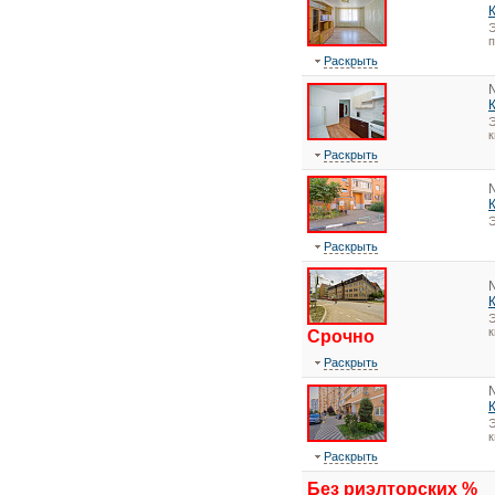
Э
Раскрыть
Э
к
Раскрыть
Э
Раскрыть
Э
к
Срочно
Раскрыть
Э
к
Раскрыть
Без риэлторских %