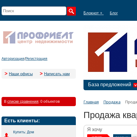
Блокнот +
Блог
Авторизация
/
Регистрация
>
>
Наши офисы
Написать нам
База предложений
Главная
Продажа
Прода
В
списке сравнения
:
0 объектов
Продажа ква
Есть клиенты:
Я хочу
Купить: Дом