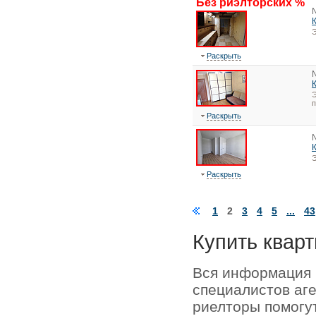
Без риэлторских %
Э
Раскрыть
Э
Раскрыть
Э
Раскрыть
1
2
3
4
5
...
43
Купить кварт
Вся информация 
специалистов аг
риелторы помогу