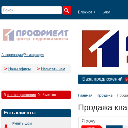
Блокнот +
Блог
Авторизация
/
Регистрация
>
>
Наши офисы
Написать нам
База предложений
Главная
Продажа
Прода
В
списке сравнения
:
0 объектов
Продажа ква
Есть клиенты:
Я хочу
Купить: Дом