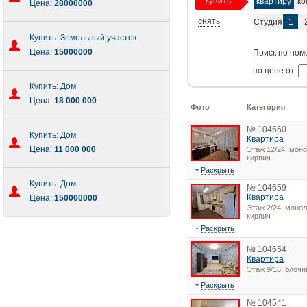
купить
квартиру
ко
Цена:
28000000
снять
Студия
1
Купить: Земельный участок
Цена:
15000000
Поиск по ном
по цене от
Купить: Дом
Цена:
18 000 000
Фото
Категория
№ 104660
Купить: Дом
Квартира
Цена:
11 000 000
Этаж 12/24, моно
кирпич
Раскрыть
Купить: Дом
№ 104659
Квартира
Цена:
150000000
Этаж 2/24, монол
кирпич
Раскрыть
№ 104654
Квартира
Этаж 9/16, блоч
Раскрыть
№ 104541