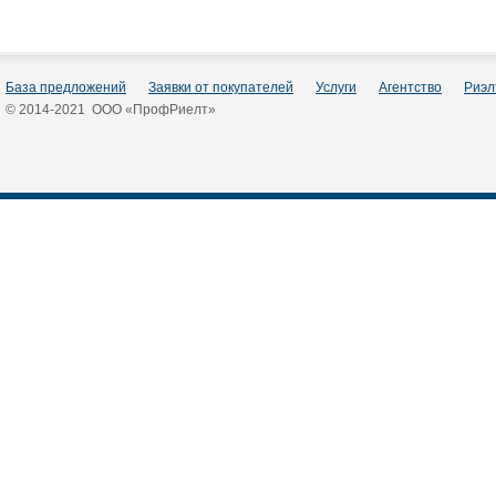
База предложений
Заявки от покупателей
Услуги
Агентство
Риэл
© 2014-2021 ООО «ПрофРиелт»