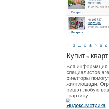
Квартира
Этаж 4/7, кирпи
Раскрыть
№ 103737
Квартира
Этаж 5/6, кирпи
Раскрыть
1
...
3
4
5
6
7
Купить кварт
Вся информация 
специалистов аг
риелторы помогу
жилплощади. Огр
решат любую ваш
квартиру.