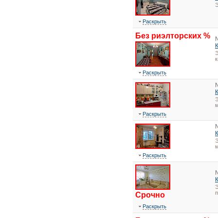
Э
Раскрыть
Без риэлторских %
Э
Раскрыть
Э
м
Раскрыть
Э
м
Раскрыть
Э
Срочно
Раскрыть