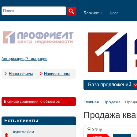
Блокнот +
Блог
Авторизация
/
Регистрация
>
>
Наши офисы
Написать нам
База предложений
Главная
Продажа
Прода
В
списке сравнения
:
0 объектов
Продажа ква
Есть клиенты:
Я хочу
Купить: Дом