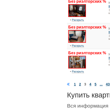
Без риэлторских %
Э
Раскрыть
Без риэлторских %
Э
м
Раскрыть
Без риэлторских %
Э
Раскрыть
1
2
3
4
5
...
43
Купить кварт
Вся информация 