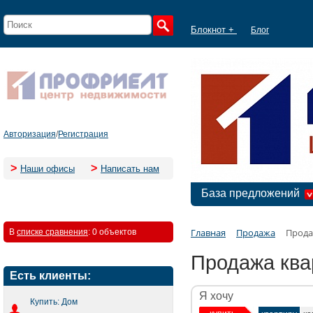
Блокнот +
Блог
Авторизация
/
Регистрация
>
>
Наши офисы
Написать нам
База предложений
Главная
Продажа
Прода
В
списке сравнения
:
0 объектов
Продажа ква
Есть клиенты:
Я хочу
Купить: Дом