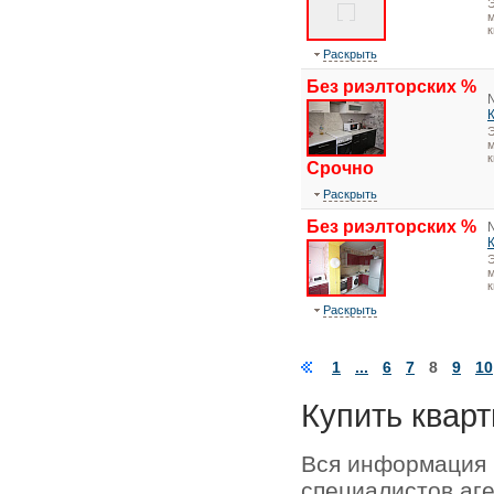
Э
м
к
Раскрыть
Без риэлторских %
Э
м
к
Срочно
Раскрыть
Без риэлторских %
Э
м
к
Раскрыть
1
...
6
7
8
9
10
Купить кварт
Вся информация 
специалистов аг