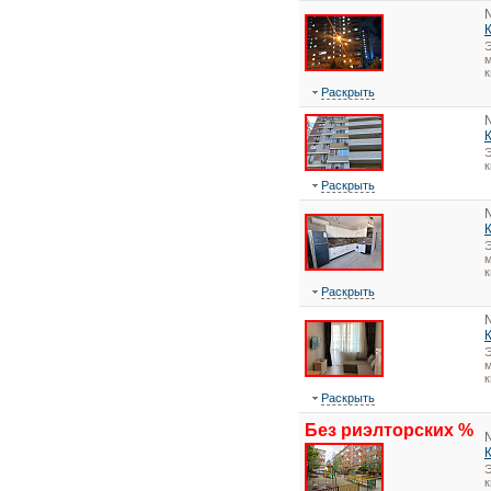
Э
м
к
Раскрыть
Э
Раскрыть
Э
м
к
Раскрыть
Э
м
к
Раскрыть
Без риэлторских %
Э