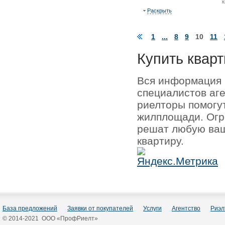
к
Раскрыть
1
...
8
9
10
11
Купить кварт
Вся информация 
специалистов аг
риелторы помогу
жилплощади. Огр
решат любую ваш
квартиру.
База предложений
Заявки от покупателей
Услуги
Агентство
Риэл
© 2014-2021 ООО «ПрофРиелт»