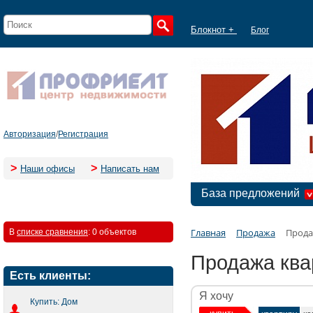
Блокнот +
Блог
Авторизация
/
Регистрация
>
>
Наши офисы
Написать нам
База предложений
Главная
Продажа
Прода
В
списке сравнения
:
0 объектов
Продажа ква
Есть клиенты:
Я хочу
Купить: Дом