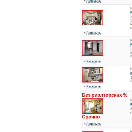
Раскрыть
1
м
к
Раскрыть
Э
м
к
Раскрыть
Э
Раскрыть
Без риэлторских %
Э
Срочно
Раскрыть