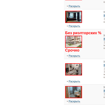
к
Раскрыть
Э
Раскрыть
Без риэлторских %
Э
м
к
Срочно
Раскрыть
1
м
к
Раскрыть
Э
Раскрыть