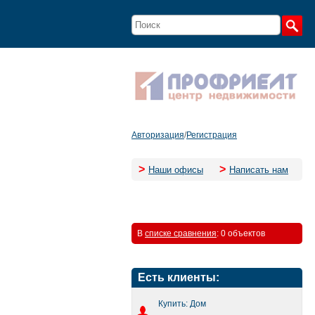
Авторизация
/
Регистрация
>
>
Наши офисы
Написать нам
В
списке сравнения
:
0 объектов
Есть клиенты:
Купить: Дом