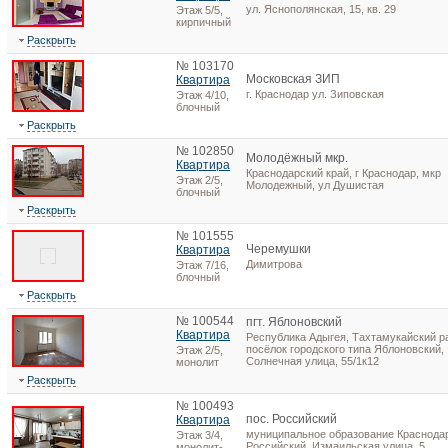
ул. Яснополянская, 15, кв. 29
Этаж 5/5,
кирпичный
Раскрыть
№ 103170
Московская ЗИП
Квартира
г. Краснодар ул. Зиповская
Этаж 4/10,
блочный
Раскрыть
№ 102850
Молодёжный мкр.
Квартира
Краснодарский край, г Краснодар, мкр
Этаж 2/5,
Молодежный, ул Душистая
блочный
Раскрыть
№ 101555
Черемушки
Квартира
Димитрова
Этаж 7/16,
блочный
Раскрыть
№ 100544
пгт. Яблоновский
Квартира
Республика Адыгея, Тахтамукайский р
посёлок городского типа Яблоновский,
Этаж 2/5,
Солнечная улица, 55/1к12
монолит
Раскрыть
№ 100493
пос. Российский
Квартира
муниципальное образование Краснодар
Этаж 3/4,
Российский, Измаильская улица, 5
монолит-