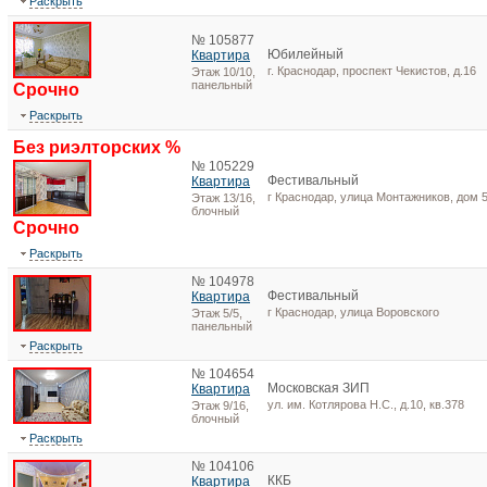
Раскрыть
№ 105877
Юбилейный
Квартира
г. Краснодар, проспект Чекистов, д.16
Этаж 10/10,
панельный
Срочно
Раскрыть
Без риэлторских %
№ 105229
Фестивальный
Квартира
г Краснодар, улица Монтажников, дом 
Этаж 13/16,
блочный
Срочно
Раскрыть
№ 104978
Фестивальный
Квартира
г Краснодар, улица Воровского
Этаж 5/5,
панельный
Раскрыть
№ 104654
Московская ЗИП
Квартира
ул. им. Котлярова Н.С., д.10, кв.378
Этаж 9/16,
блочный
Раскрыть
№ 104106
ККБ
Квартира