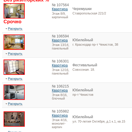
№ 107564
Черемушки
Квартира
Ставропольская 221/2
Этаж 8/9,
кирпичный
Срочно
Раскрыть
№ 106594
Юбилейный
Квартира
г. Краснодар пр-т Чекистов, 38
Этаж 13/14,
панельный
Раскрыть
№ 106301
Фестивальный
Квартира
Совхозная. 18.
Этаж 12/16,
панельный
Раскрыть
№ 106215
Юбилейный
Квартира
пр-т Чекистов
Этаж 8/16,
блочный
Раскрыть
№ 105982
Квартира
Юбилейный
Этаж 4/16,
ул. 70-летия Октября, д.1 к.1, кв.15
монолит-
кирпич