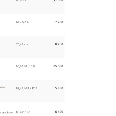
11 500
86 \ - \ -
7 700
69 \ 34 \ 9
8 250
75,4 \ - \ -
15 500
90,6 \ 48 \ 18,9
айон,
5 850
89,4 \ 46,1 \ 12,5
6 400
89 \ 34 \ 32
, посёлок