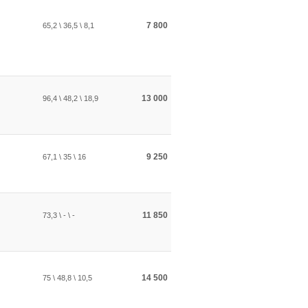
7 800
65,2 \ 36,5 \ 8,1
13 000
96,4 \ 48,2 \ 18,9
9 250
67,1 \ 35 \ 16
11 850
73,3 \ - \ -
14 500
75 \ 48,8 \ 10,5