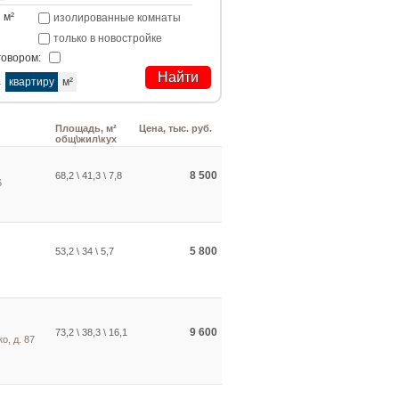
м²
изолированные комнаты
только в новостройке
говором:
а
квартиру
м²
Площадь, м²
Цена, тыс. руб.
общ\жил\кух
8 500
68,2 \ 41,3 \ 7,8
6
5 800
53,2 \ 34 \ 5,7
9 600
73,2 \ 38,3 \ 16,1
о, д. 87