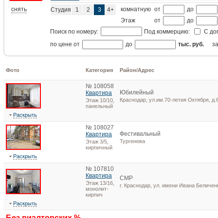
снять
комнатную
от
до
Студия
1
2
3
4+
Этаж
от
до
Поиск по номеру:
Под коммерцию:
С до
по цене от
до
тыс. руб.
з
Фото
Категория
Район/Адрес
№ 108058
Юбилейный
Квартира
Краснодар, ул.им.70-летия Октября, д.
Этаж 10/10,
панельный
Раскрыть
№ 108027
Фестивальный
Квартира
Тургенева
Этаж 3/5,
кирпичный
Раскрыть
№ 107810
Квартира
СМР
Этаж 13/16,
г. Краснодар, ул. имени Ивана Беличенк
монолит-
кирпич
Раскрыть
Без риэлторских %