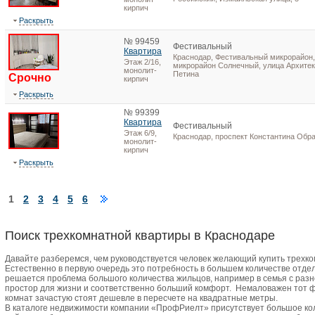
кирпич
Раскрыть
№ 99459
Фестивальный
Квартира
Краснодар, Фестивальный микрорайон,
Этаж 2/16,
микрорайон Солнечный, улица Архитек
монолит-
Петина
Срочно
кирпич
Раскрыть
№ 99399
Квартира
Фестивальный
Этаж 6/9,
Краснодар, проспект Константина Обр
монолит-
кирпич
Раскрыть
1
2
3
4
5
6
Поиск трехкомнатной квартиры в Краснодаре
Давайте разберемся, чем руководствуется человек желающий купить трехко
Естественно в первую очередь это потребность в большем количестве отдел
решается проблема большого количества жильцов, например в семья с разн
простор для жизни и соответственно больший комфорт.
Немаловажен тот ф
комнат зачастую стоят дешевле в пересчете на квадратные метры.
В каталоге недвижимости компании «ПрофРиелт» присутствует большое ко