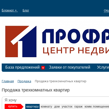
Блокнот +
Блог
Обр
База предложений
Заявки от покупателей
Услуги
Главная
Продажа
Продажа трехкомнатных квартир
Продажа трехкомнатных квартир
Я хочу
купить
квартиру
комнату
дом
участок
гараж
комм. помещени