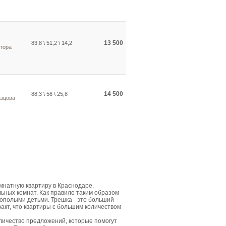
13 500
83,8 \ 51,2 \ 14,2
тора
14 500
88,3 \ 56 \ 25,8
азцова
мнатную квартиру в Краснодаре.
ьных комнат. Как правило таким образом
ополыми детьми. Трешка - это больший
акт, что квартиры с большим количеством
личество предложений, которые помогут