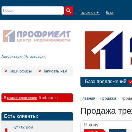
Блокнот +
Блог
Авторизация
/
Регистрация
>
>
Наши офисы
Написать нам
База предложений
Главная
Продажа
Прода
В
списке сравнения
:
0 объектов
Продажа тре
Есть клиенты:
Я хочу
Купить: Дом