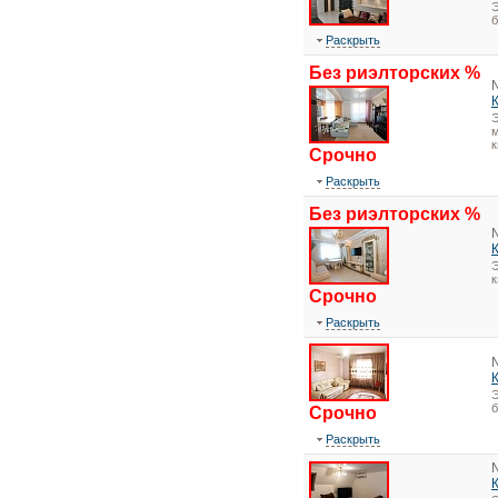
Э
Раскрыть
Без риэлторских %
Э
м
к
Срочно
Раскрыть
Без риэлторских %
Э
Срочно
Раскрыть
Э
Срочно
Раскрыть