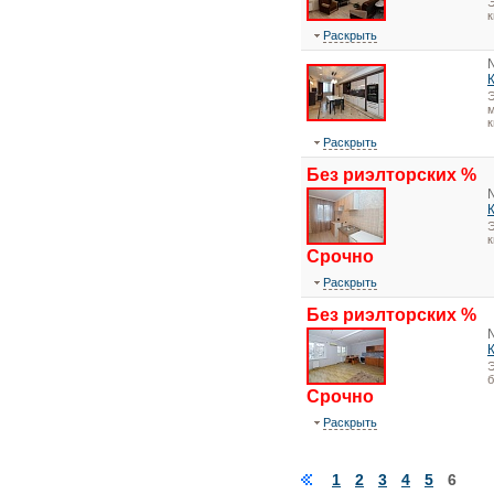
Э
Раскрыть
Э
м
к
Раскрыть
Без риэлторских %
Э
Срочно
Раскрыть
Без риэлторских %
Э
Срочно
Раскрыть
1
2
3
4
5
6