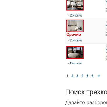
Э
м
к
Раскрыть
Э
м
Срочно
к
Раскрыть
Э
м
к
Раскрыть
1
2
3
4
5
6
Поиск трехк
Давайте разбере