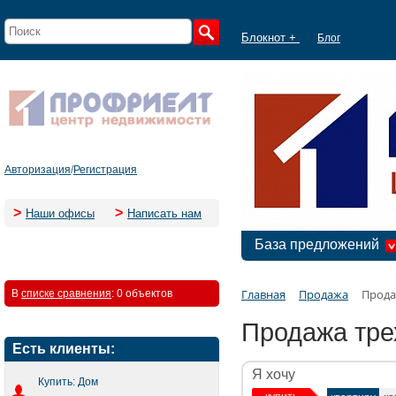
Блокнот +
Блог
Авторизация
/
Регистрация
>
>
Наши офисы
Написать нам
База предложений
Главная
Продажа
Прода
В
списке сравнения
:
0 объектов
Продажа тре
Есть клиенты:
Я хочу
Купить: Дом