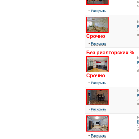
м
к
Раскрыть
Э
Срочно
Раскрыть
Без риэлторских %
Э
Срочно
Раскрыть
Э
Раскрыть
Э
Раскрыть