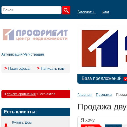
Блокнот +
Блог
Авторизация
/
Регистрация
>
>
Наши офисы
Написать нам
База предложений
Главная
Продажа
Прода
В
списке сравнения
:
0 объектов
Продажа дву
Есть клиенты:
Я хочу
Купить: Дом