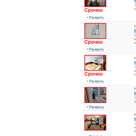
Э
Срочно
Раскрыть
Э
м
Срочно
к
Раскрыть
Э
м
Срочно
к
Раскрыть
Э
Раскрыть
Э
м
к