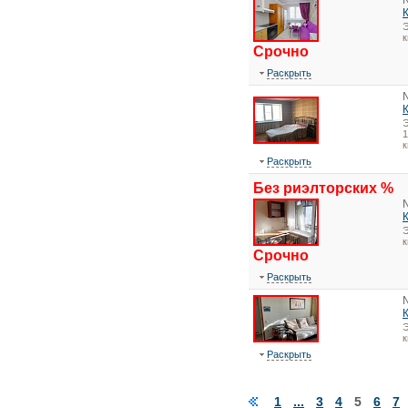
Э
Срочно
Раскрыть
1
Раскрыть
Без риэлторских %
Э
Срочно
Раскрыть
Э
Раскрыть
1
...
3
4
5
6
7