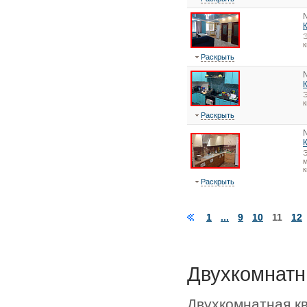
Э
Раскрыть
Э
Раскрыть
Э
м
к
Раскрыть
1
...
9
10
11
12
Двухкомнатн
Двухкомнатная к