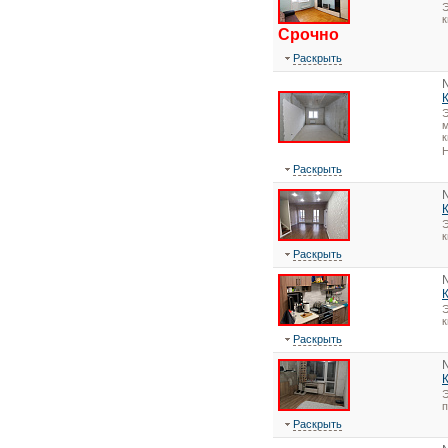
Э
Срочно
Раскрыть
Э
м
к
Н
Раскрыть
Э
Раскрыть
Э
Раскрыть
Э
Раскрыть