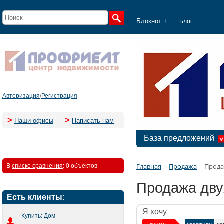
Блокнот +
Блог
Авторизация
/
Регистрация
>
>
Наши офисы
Написать нам
База предложений
Главная
Продажа
Прода
В
списке сравнения
:
0 объектов
Продажа дву
Есть клиенты:
Я хочу
Купить: Дом