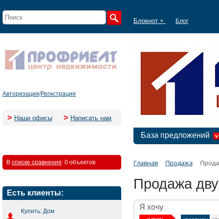
Блокнот +
Блог
Авторизация
/
Регистрация
>
>
Наши офисы
Написать нам
База предложений
Главная
Продажа
Прода
В
списке сравнения
:
0 объектов
Продажа дву
Есть клиенты:
Я хочу
Купить: Дом