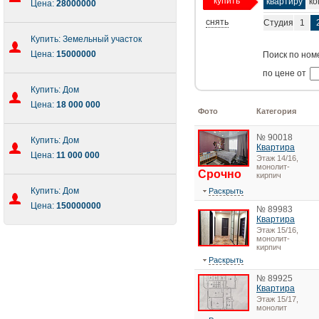
купить
квартиру
ко
Цена:
28000000
снять
Студия
1
Купить: Земельный участок
Цена:
15000000
Поиск по ном
по цене от
Купить: Дом
Цена:
18 000 000
Фото
Категория
№ 90018
Купить: Дом
Квартира
Цена:
11 000 000
Этаж 14/16,
монолит-
Срочно
кирпич
Купить: Дом
Раскрыть
Цена:
150000000
№ 89983
Квартира
Этаж 15/16,
монолит-
кирпич
Раскрыть
№ 89925
Квартира
Этаж 15/17,
монолит