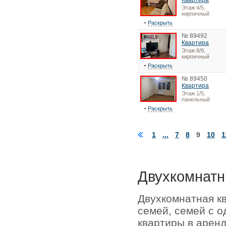
Квартира
Этаж 4/5,
кирпичный
Раскрыть
№ 89492
Квартира
Этаж 8/8,
кирпичный
Раскрыть
№ 89450
Квартира
Этаж 1/5,
панельный
Раскрыть
1
...
7
8
9
10
1
Двухкомнатн
Двухкомнатная к
семей, семей с о
квартиры в аренд