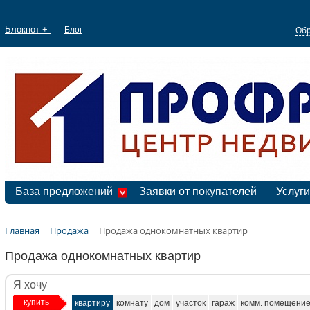
Блокнот +
Блог
Обр
База предложений
Заявки от покупателей
Услуги
Главная
Продажа
Продажа однокомнатных квартир
Продажа однокомнатных квартир
Я хочу
купить
квартиру
комнату
дом
участок
гараж
комм. помещени