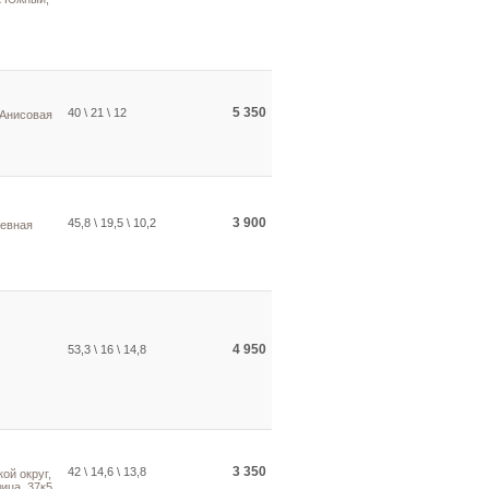
5 350
40 \ 21 \ 12
 Анисовая
3 900
45,8 \ 19,5 \ 10,2
жевная
4 950
53,3 \ 16 \ 14,8
3 350
42 \ 14,6 \ 13,8
ой округ,
ица, 37к5