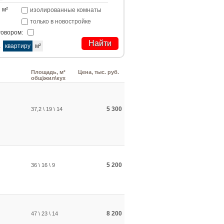
м²
изолированные комнаты
только в новостройке
говором:
а
квартиру
м²
Площадь, м²
Цена, тыс. руб.
общ\жил\кух
5 300
37,2 \ 19 \ 14
5 200
36 \ 16 \ 9
8 200
47 \ 23 \ 14