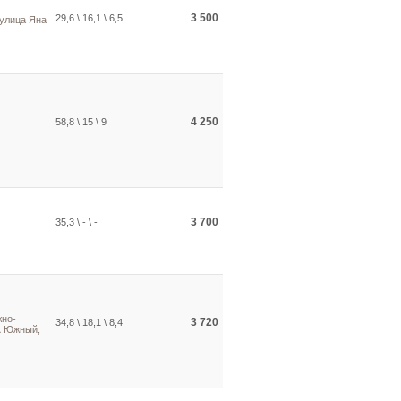
3 500
29,6 \ 16,1 \ 6,5
 улица Яна
4 250
58,8 \ 15 \ 9
3 700
35,3 \ - \ -
жно-
3 720
34,8 \ 18,1 \ 8,4
к Южный,