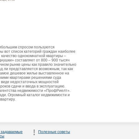
аибольшим спросом пользуются
ы вот список категорий граждан наиболее
е качество однокомнатной квартиры –
днушки» составляет от 800 – 900 тысяч
чном рынке цены как правило значительно
д ли представляется возможным, так как
Самое дешевое жилье выставленное на
такими квартирами решениями суда
в виде недостаточных мощностей
роков сдачи и ввода в эксплуатацию.
 агентства недвижимости «ПрофРиелт».
ди. Огромный каталог недвижимости и
квартиру.
 задаваемые
Полезные советы
сы