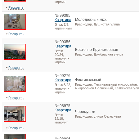
кирпич
Раскрыть
№ 99395
Молодёжный мкр.
Квартира
Краснодар, Душистая улица
Этаж 7/8,
кирпичный
Раскрыть
№ 99356
Квартира
Восточно-Кругликовская
Этаж
Краснодар, Домбайская улица
20/24,
монолит-
кирпич
Раскрыть
№ 99276
Фестивальный
Квартира
Краснодар, Фестивальный микрорайон,
Этаж 5/22,
микрорайон Солнечный, Казбекская ул
монолит-
кирпич
Раскрыть
№ 98975
Квартира
Черемушки
Этаж
Краснодар, улица Селезнёва
12/19,
монолит
Раскрыть