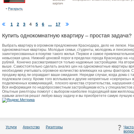
кирпич
Раскрыть
1
2
3
4
5
6
...
17
Купить однокомнатную квартиру – простая задача?
Выбрать квартиру в огромном предложении Краснодара, дело не легкое. Н
однокомнатные квартиры. Молодые семьи, студенты, молодежь и пенсионер
заинтересованных в покупке такого жилья. Первое и самое привлекательно
невысокая цена. Нижний ценовой порог в пределах города Краснодар на «о
рублей.
Конечно рассматриваются только надежные застройщики. На втори
выше. Самостоятельно сделать анализ цен на однокомнатные квартиры вря
необходимо учитывать огромное количество влияющих на цены факторов. 
продажу вряд ли оправдает ваши ожидания. Нередки случаи, когда дома с 
подлежали сносу. Кроме того всплывали и другие неприятные «сюрпризы» 
подключенных коммуникаций,
плохого качества строительства, нарушения с
Вся информация по недобросовестным застройщикам есть у специалистов
Опытные риелторы помогут с выбором наиболее подходящей вам жилплоща
навыки агентов решат любую вашу задачу и вы приобретете самую лучшую 
Услуги
Агентство
Риэлторы
Часто
вопро