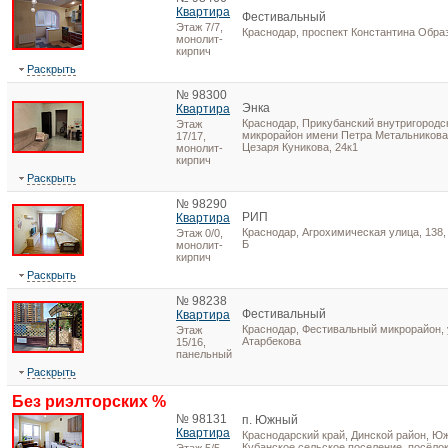
Квартира
Фестивальный
Этаж 7/7,
Краснодар, проспект Константина Обра
монолит-
кирпич
Раскрыть
№ 98300
Энка
Квартира
Краснодар, Прикубанский внутригородск
Этаж
микрорайон имени Петра Метальникова
17/17,
Цезаря Куникова, 24к1
монолит-
кирпич
Раскрыть
№ 98290
РИП
Квартира
Краснодар, Агрохимическая улица, 138,
Этаж 0/0,
Б
монолит-
кирпич
Раскрыть
№ 98238
Фестивальный
Квартира
Краснодар, Фестивальный микрорайон,
Этаж
Атарбекова
15/16,
панельный
Раскрыть
Без риэлторских %
№ 98131
п. Южный
Квартира
Краснодарский край, Динской район, Ю
Кубанское сельское поселение, посёло