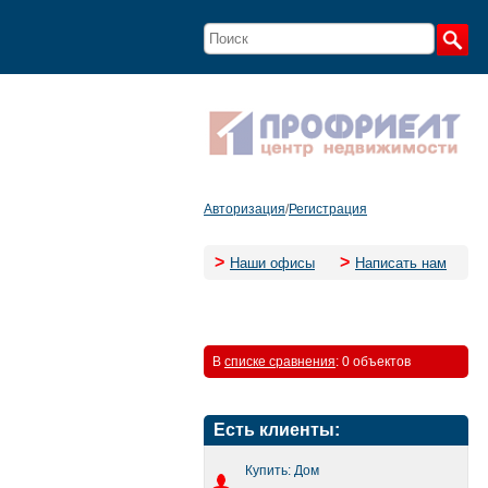
Авторизация
/
Регистрация
>
>
Наши офисы
Написать нам
В
списке сравнения
:
0 объектов
Есть клиенты:
Купить: Дом