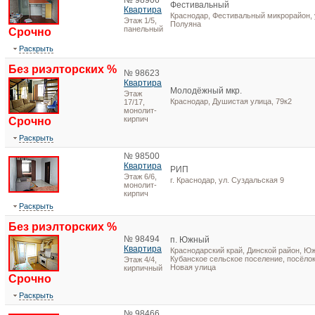
№ 98906
Фестивальный
Квартира
Краснодар, Фестивальный микрорайон,
Этаж 1/5,
Полуяна
панельный
Срочно
Раскрыть
Без риэлторских %
№ 98623
Квартира
Молодёжный мкр.
Этаж
Краснодар, Душистая улица, 79к2
17/17,
монолит-
кирпич
Срочно
Раскрыть
№ 98500
Квартира
РИП
Этаж 6/6,
г. Краснодар, ул. Суздальская 9
монолит-
кирпич
Раскрыть
Без риэлторских %
№ 98494
п. Южный
Квартира
Краснодарский край, Динской район, Ю
Кубанское сельское поселение, посёло
Этаж 4/4,
Новая улица
кирпичный
Срочно
Раскрыть
№ 98466