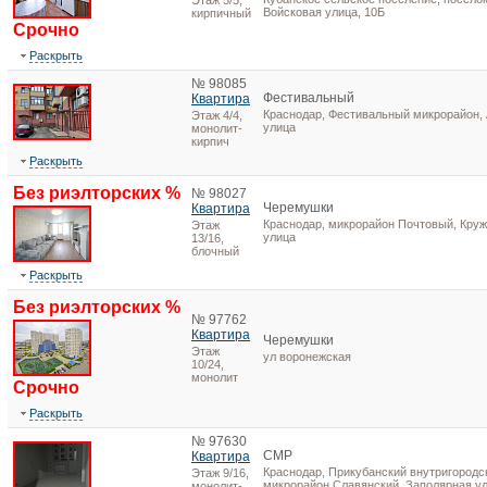
Этаж 5/5,
Войсковая улица, 10Б
кирпичный
Срочно
Раскрыть
№ 98085
Фестивальный
Квартира
Краснодар, Фестивальный микрорайон,
Этаж 4/4,
улица
монолит-
кирпич
Раскрыть
Без риэлторских %
№ 98027
Черемушки
Квартира
Краснодар, микрорайон Почтовый, Кру
Этаж
улица
13/16,
блочный
Раскрыть
Без риэлторских %
№ 97762
Квартира
Черемушки
Этаж
ул воронежская
10/24,
монолит
Срочно
Раскрыть
№ 97630
СМР
Квартира
Краснодар, Прикубанский внутригородск
Этаж 9/16,
микрорайон Славянский, Заполярная ул
монолит-