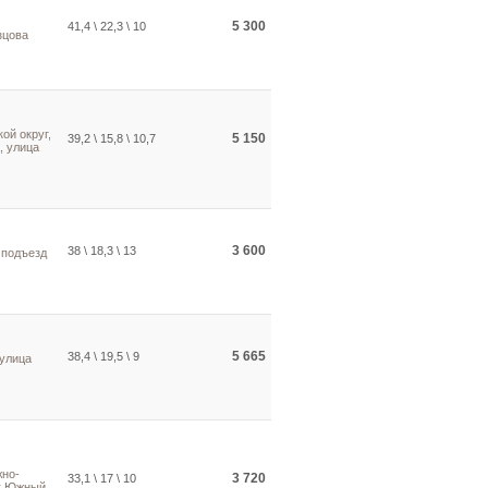
5 300
41,4 \ 22,3 \ 10
зцова
ой округ,
5 150
39,2 \ 15,8 \ 10,7
, улица
3 600
38 \ 18,3 \ 13
 подъезд
5 665
38,4 \ 19,5 \ 9
 улица
жно-
3 720
33,1 \ 17 \ 10
к Южный,