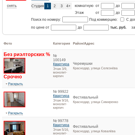
снять
комнатную
от
до
Студия
1
2
3
4+
Этаж
от
до
Поиск по номеру:
Под коммерцию:
С до
по цене от
до
тыс. руб.
з
Фото
Категория
Район/Адрес
Без риэлторских %
№
100149
Черемушки
Квартира
Краснодар, улица Селезнёва
Этаж 3/9,
монолит-
Срочно
кирпич
Раскрыть
№ 99922
Квартира
Фестивальный
Этаж 9/16,
Краснодар, улица Симиренко
монолит-
кирпич
Раскрыть
№ 99778
Квартира
Фестивальный
Этаж 5/16,
Краснодар, улица Ковалёва
монолит-