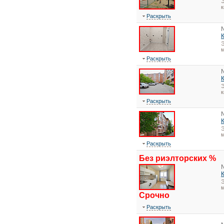
Э
Раскрыть
Э
м
Раскрыть
Э
Раскрыть
Э
м
Раскрыть
Без риэлторских %
Э
м
Срочно
Раскрыть