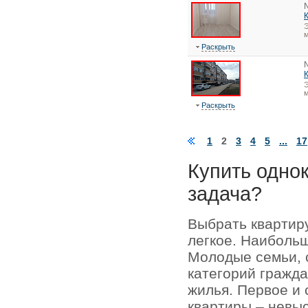
Э
м
Раскрыть
Э
Раскрыть
1
2
3
4
5
...
17
Купить одно
задача?
Выбрать квартир
легкое. Наиболь
Молодые семьи, 
категорий гражда
жилья. Первое и
квартиры – невыс