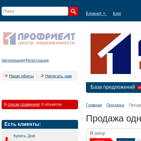
Блокнот +
Блог
Авторизация
/
Регистрация
>
>
Наши офисы
Написать нам
База предложений
Главная
Продажа
Прода
В
списке сравнения
:
0 объектов
Продажа одн
Есть клиенты:
Я хочу
Купить: Дом