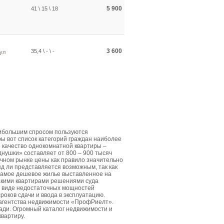
5 900
41 \ 15 \ 18
3 600
35,4 \ - \ -
ул
аибольшим спросом пользуются
ы вот список категорий граждан наиболее
е качество однокомнатной квартиры –
днушки» составляет от 800 – 900 тысяч
чном рынке цены как правило значительно
д ли представляется возможным, так как
Самое дешевое жилье выставленное на
такими квартирами решениями суда
в виде недостаточных мощностей
роков сдачи и ввода в эксплуатацию.
 агентства недвижимости «ПрофРиелт».
ди. Огромный каталог недвижимости и
квартиру.