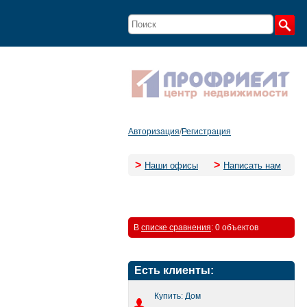
Авторизация
/
Регистрация
>
>
Наши офисы
Написать нам
В
списке сравнения
:
0 объектов
Есть клиенты:
Купить: Дом