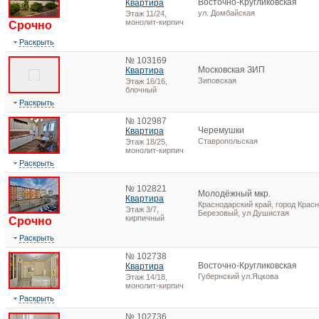
Восточно-Кругликовская
Квартира
ул. Домбайская
Этаж 11/24,
монолит-кирпич
Срочно
Раскрыть
№ 103169
Московская ЗИП
Квартира
Зиповская
Этаж 16/16,
блочный
Раскрыть
№ 102987
Черемушки
Квартира
Ставропольская
Этаж 18/25,
монолит-кирпич
Раскрыть
№ 102821
Молодёжный мкр.
Квартира
Краснодарский край, город Красн
Этаж 3/7,
Березовый, ул Душистая
кирпичный
Срочно
Раскрыть
№ 102738
Восточно-Кругликовская
Квартира
Губернский ул.Яцкова
Этаж 14/18,
монолит-кирпич
Раскрыть
№ 102736