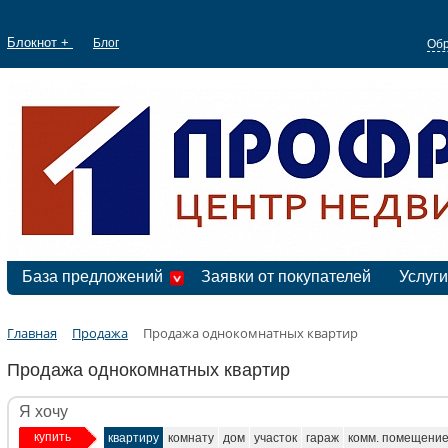
Блокнот +
Блог
Обр
База предложений
Заявки от покупателей
Услуги
Главная
Продажа
Продажа однокомнатных квартир
Продажа однокомнатных квартир
Я хочу
купить
квартиру
комнату
дом
участок
гараж
комм. помещени