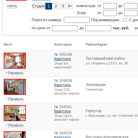
снять
комнатную
от
до
Студия
1
2
3
4+
Этаж
от
до
Поиск по номеру:
Под коммерцию:
С до
по цене от
до
тыс. руб.
з
Фото
Категория
Район/Адрес
№ 105146
Тахтамукайский район
Квартира
ул. Гагарина д.157/2, кв. 30.
Этаж 4/4,
кирпичный
Раскрыть
№ 104659
Черемушки
Квартира
Таманская
Этаж 2/24,
монолит-кирпич
Раскрыть
№ 104541
Горхутор
Квартира
г. Краснодар, ул. им. Соколова М.
Этаж 13/14,
монолит-кирпич
Раскрыть
№ 104535
Восточно-Кругликовская
Квартира