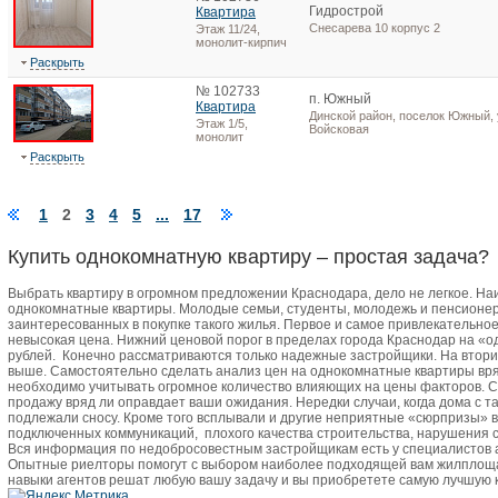
Гидрострой
Квартира
Снесарева 10 корпус 2
Этаж 11/24,
монолит-кирпич
Раскрыть
№ 102733
п. Южный
Квартира
Динской район, поселок Южный, 
Этаж 1/5,
Войсковая
монолит
Раскрыть
1
2
3
4
5
...
17
Купить однокомнатную квартиру – простая задача?
Выбрать квартиру в огромном предложении Краснодара, дело не легкое. Н
однокомнатные квартиры. Молодые семьи, студенты, молодежь и пенсионер
заинтересованных в покупке такого жилья. Первое и самое привлекательно
невысокая цена. Нижний ценовой порог в пределах города Краснодар на «о
рублей.
Конечно рассматриваются только надежные застройщики. На втори
выше. Самостоятельно сделать анализ цен на однокомнатные квартиры вря
необходимо учитывать огромное количество влияющих на цены факторов. 
продажу вряд ли оправдает ваши ожидания. Нередки случаи, когда дома с 
подлежали сносу. Кроме того всплывали и другие неприятные «сюрпризы» 
подключенных коммуникаций,
плохого качества строительства, нарушения с
Вся информация по недобросовестным застройщикам есть у специалистов
Опытные риелторы помогут с выбором наиболее подходящей вам жилплоща
навыки агентов решат любую вашу задачу и вы приобретете самую лучшую 