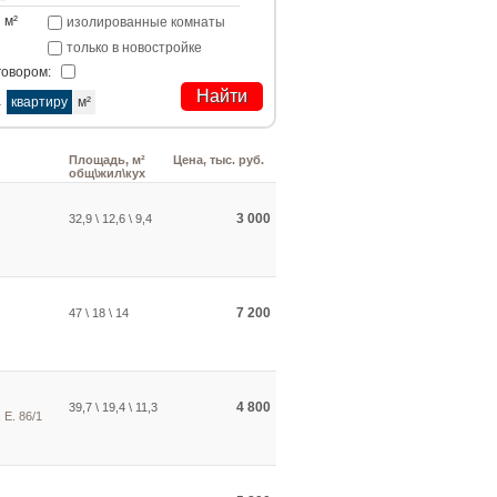
м²
изолированные комнаты
только в новостройке
говором:
а
квартиру
м²
Площадь, м²
Цена, тыс. руб.
общ\жил\кух
3 000
32,9 \ 12,6 \ 9,4
7 200
47 \ 18 \ 14
4 800
39,7 \ 19,4 \ 11,3
 Е. 86/1