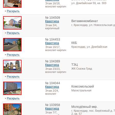
ул. Домбайская 59, кв. 303
Этаж 16/18,
монолит-кирпич
Раскрыть
№ 104509
Витаминкомбинат
Квартира
г. Краснодар, ул. Новосельская д
Этаж 3/4,
кирпичный
Раскрыть
№ 104453
ККБ
Квартира
Краснодар, ул. Домбайская
Этаж 16/17,
монолит-кирпич
Раскрыть
№ 104389
ТЭЦ
Квартира
ЖК Сказка Град
Этаж 23/23,
монолит-кирпич
Раскрыть
№ 104044
Комсомольский
Квартира
Магистральная
Этаж 2/24,
монолит
Раскрыть
№ 103958
Молодёжный мкр.
Квартира
г. Краснодар, пос. Берёзовый д. 7
Этаж 7/7,
2, кв. 57