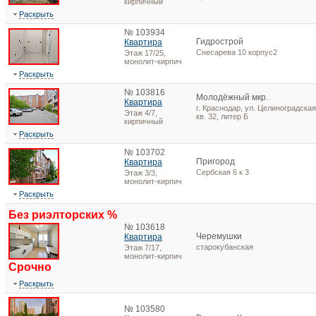
кирпичный
Раскрыть
№ 103934
Гидрострой
Квартира
Снесарева 10 корпус2
Этаж 17/25,
монолит-кирпич
Раскрыть
№ 103816
Молодёжный мкр.
Квартира
г. Краснодар, ул. Целиноградская,
Этаж 4/7,
кв. 32, литер Б
кирпичный
Раскрыть
№ 103702
Пригород
Квартира
Сербская 6 к 3
Этаж 3/3,
монолит-кирпич
Раскрыть
Без риэлторских %
№ 103618
Черемушки
Квартира
старокубанская
Этаж 7/17,
монолит-кирпич
Срочно
Раскрыть
№ 103580