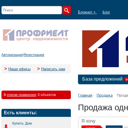
Блокнот +
Блог
Авторизация
/
Регистрация
>
>
Наши офисы
Написать нам
База предложений
Главная
Продажа
Прода
В
списке сравнения
:
0 объектов
Продажа одн
Есть клиенты:
Я хочу
Купить: Дом