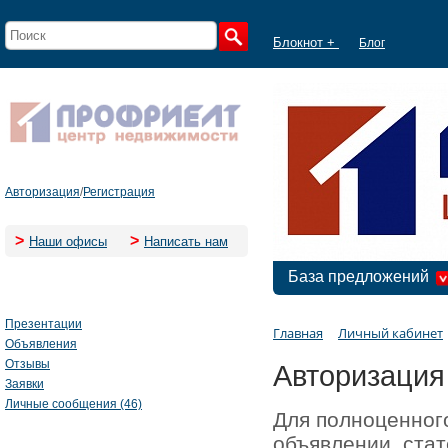
Блокнот +
Блог
Авторизация
/
Регистрация
>
>
Наши офисы
Написать нам
База предложений
Презентации
Главная
Личный кабинет
Объявления
Отзывы
Авторизация
Заявки
Личные сообщения (46)
Для полноценног
объявлении, стат