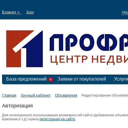
Блокнот +
Блог
Обр
База предложений
Заявки от покупателей
Услуги
Главная
Личный кабинет
Объявления
Редактирование объявле
Авторизация
Для полноценного использования возможностей сайта (добавление объявле
компании и т.д.) нужна
регистрация на сайте
.